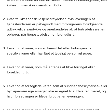
købesummen ikke overstiger 350 kr.
Udførte ikkefinansielle tjenesteydelser, hvis leveringen af
tjenesteydelsen er påbegyndt med forbrugerens forudgående
udtrykkelige samtykke og anerkendelse af, at fortrydelsesretten
ophører, når tjenesteydelsen er fuldt udført,
Levering af varer, som er fremstillet efter forbrugerens
specifikationer eller har fået et tydeligt personligt præg,
Levering af varer, som må antages at blive forringet eller
forældet hurtigt,
Levering af forseglede varer, som af sundhedsbeskyttelses- eller
hygiejnemæssige årsager ikke er egnet til at blive returneret, og
hvor forseglingen er blevet brudt efter leveringen,
Levering af varer, som på grund af deres art bliver uløseligt