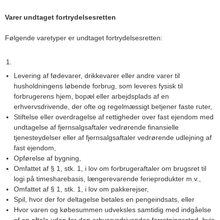
Varer undtaget fortrydelsesretten
Følgende varetyper er undtaget fortrydelsesretten:
Levering af fødevarer, drikkevarer eller andre varer til
husholdningens løbende forbrug, som leveres fysisk til
forbrugerens hjem, bopæl eller arbejdsplads af en
erhvervsdrivende, der ofte og regelmæssigt betjener faste ruter,
Stiftelse eller overdragelse af rettigheder over fast ejendom med
undtagelse af fjernsalgsaftaler vedrørende finansielle
tjenesteydelser eller af fjernsalgsaftaler vedrørende udlejning af
fast ejendom,
Opførelse af bygning,
Omfattet af § 1, stk. 1, i lov om forbrugeraftaler om brugsret til
logi på timesharebasis, længerevarende ferieprodukter m.v.,
Omfattet af § 1, stk. 1, i lov om pakkerejser,
Spil, hvor der for deltagelse betales en pengeindsats, eller
Hvor varen og købesummen udveksles samtidig med indgåelse
af en aftale uden for den erhvervsdrivendes forretningssted, hvis