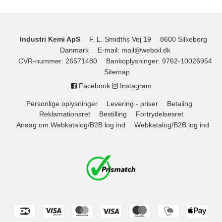
Industri Kemi ApS
F. L. Smidths Vej 19
8600 Silkeborg
Danmark
E-mail
:
mail@weboil.dk
CVR-nummer
:
26571480
Bankoplysninger
:
9762-10026954
Sitemap
Facebook
Instagram
Personlige oplysninger
Levering - priser
Betaling
Reklamationsret
Bestilling
Fortrydelsesret
Ansøg om Webkatalog/B2B log ind
Webkatalog/B2B log ind