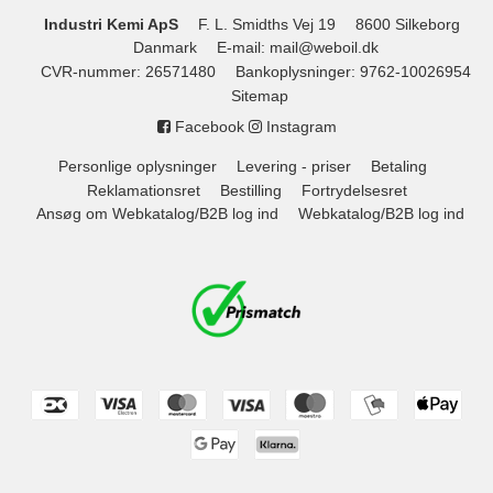
Industri Kemi ApS
F. L. Smidths Vej 19
8600 Silkeborg
Danmark
E-mail
:
mail@weboil.dk
CVR-nummer
:
26571480
Bankoplysninger
:
9762-10026954
Sitemap
Facebook
Instagram
Personlige oplysninger
Levering - priser
Betaling
Reklamationsret
Bestilling
Fortrydelsesret
Ansøg om Webkatalog/B2B log ind
Webkatalog/B2B log ind