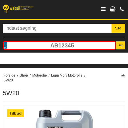
Søg
Søg
Forside
/
Shop
/
Motorolie
/
Liqui Moly Motorolie
/
5W20
5W20
Tilbud