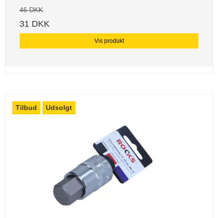
46 DKK
31 DKK
Vis produkt
Tilbud
Udsolgt