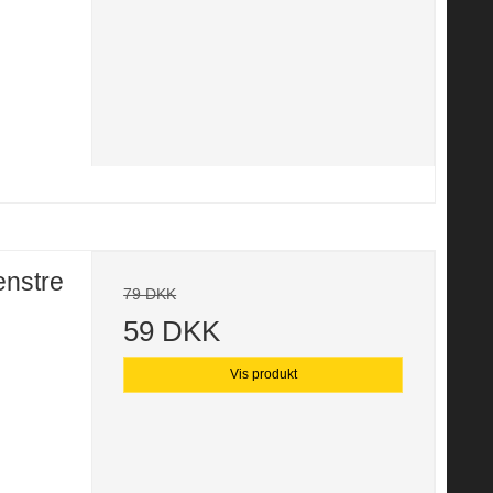
enstre
79 DKK
59 DKK
Vis produkt