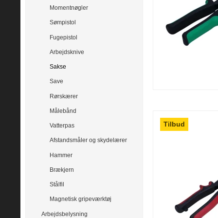
Momentnøgler
Sømpistol
Fugepistol
Arbejdsknive
Sakse
Save
Rørskærer
Målebånd
Tilbud
Vatterpas
Afstandsmåler og skydelærer
Hammer
Brækjern
Stålfil
Magnetisk gripeværktøj
Arbejdsbelysning