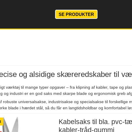
SE PRODUKTER
cise og alsidige skæreredskaber til v
t værktøj til mange typer opgaver – fra klipning af kabler, tape og plast 
g og industri er en god saks med skarpe blade og ergonomisk greb afgør
 af robuste universalsakse, industrisakse og specialsakse til forskellige
rke blade i hærdet stål, så du får en langtidsholdbar og komfortabel lø
Kabelsaks til bla. pvc-t
t
kabler-tråd-gummi