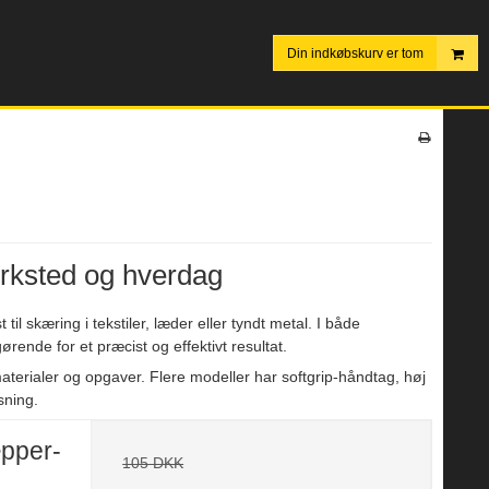
Din indkøbskurv er tom
ærksted og hverdag
til skæring i tekstiler, læder eller tyndt metal. I både
ende for et præcist og effektivt resultat.
 materialer og opgaver. Flere modeller har softgrip-håndtag, høj
sning.
æpper-
105 DKK