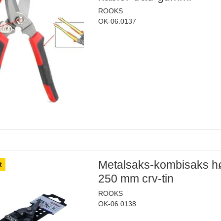
ROOKS
OK-06.0137
Metalsaks-kombisaks h
t
250 mm crv-tin
ROOKS
OK-06.0138