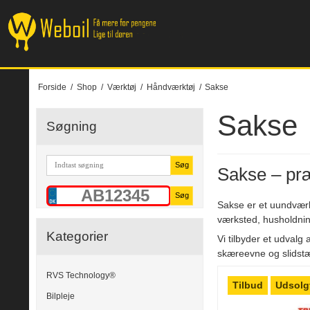
Forside
/
Shop
/
Værktøj
/
Håndværktøj
/
Sakse
Sakse
Søgning
Søg
Sakse – præ
Søg
Sakse er et uundværlig
værksted, husholdnin
Kategorier
Vi tilbyder et udvalg
skæreevne og slidstæ
RVS Technology®
Tilbud
Udsolg
Bilpleje