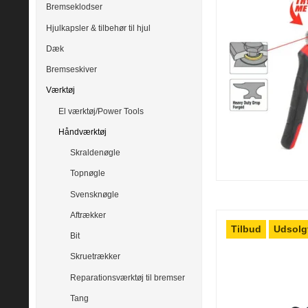
Bremseklodser
Hjulkapsler & tilbehør til hjul
Dæk
Bremseskiver
Værktøj
El værktøj/Power Tools
Håndværktøj
Skraldenøgle
Topnøgle
Svensknøgle
Aftrækker
Tilbud
Udsolg
Bit
Skruetrækker
Reparationsværktøj til bremser
Tang