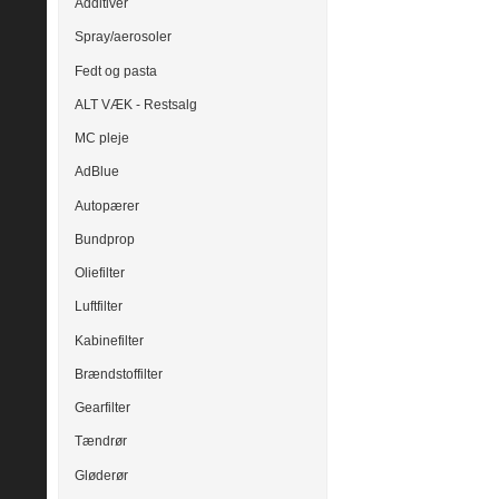
Additiver
Spray/aerosoler
Fedt og pasta
ALT VÆK - Restsalg
MC pleje
AdBlue
Autopærer
Bundprop
Oliefilter
Luftfilter
Kabinefilter
Brændstoffilter
Gearfilter
Tændrør
Gløderør