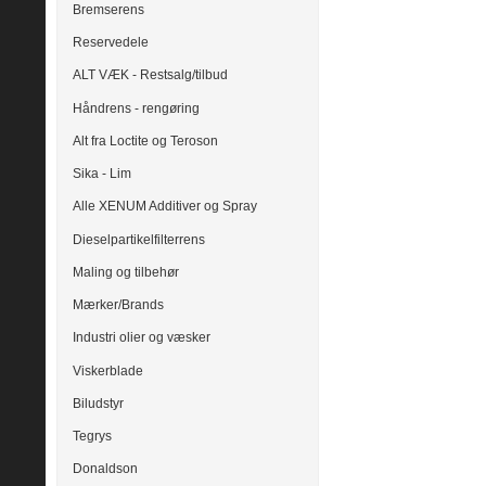
Bremserens
Reservedele
ALT VÆK - Restsalg/tilbud
Håndrens - rengøring
Alt fra Loctite og Teroson
Sika - Lim
Alle XENUM Additiver og Spray
Dieselpartikelfilterrens
Maling og tilbehør
Mærker/Brands
Industri olier og væsker
Viskerblade
Biludstyr
Tegrys
Donaldson