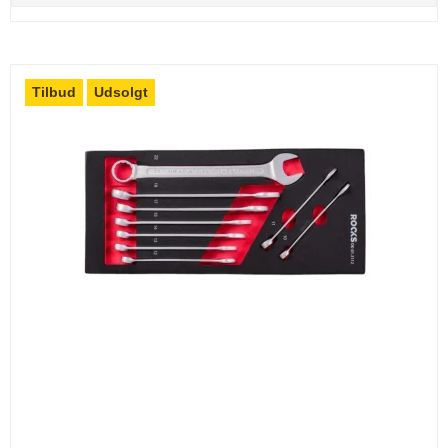
Tilbud
Udsolgt