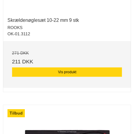
Skrældenøglesæt 10-22 mm 9 stk
ROOKS
OK-01.3112
271 DKK
211 DKK
Vis produkt
Tilbud