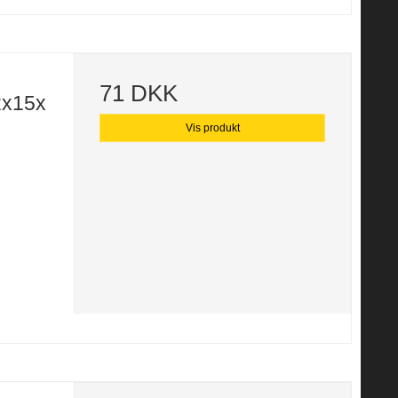
71 DKK
2x15x
Vis produkt