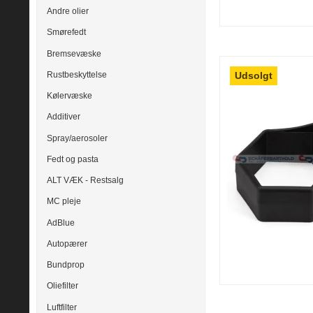
Andre olier
Smørefedt
Bremsevæske
Udsolgt
Rustbeskyttelse
Kølervæske
Additiver
Spray/aerosoler
Fedt og pasta
ALT VÆK - Restsalg
MC pleje
AdBlue
Autopærer
Bundprop
Oliefilter
Luftfilter