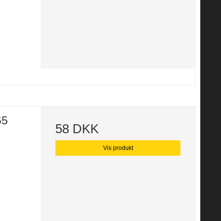
65
58 DKK
Vis produkt