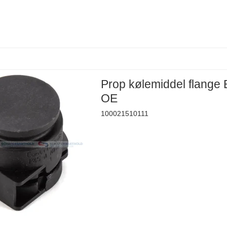
Prop kølemiddel flang
OE
100021510111