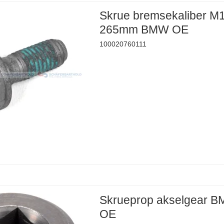
Skrue bremsekaliber M
265mm BMW OE
100020760111
Skrueprop akselgear 
OE