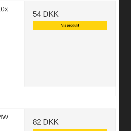
10x
54 DKK
Vis produkt
BMW
82 DKK