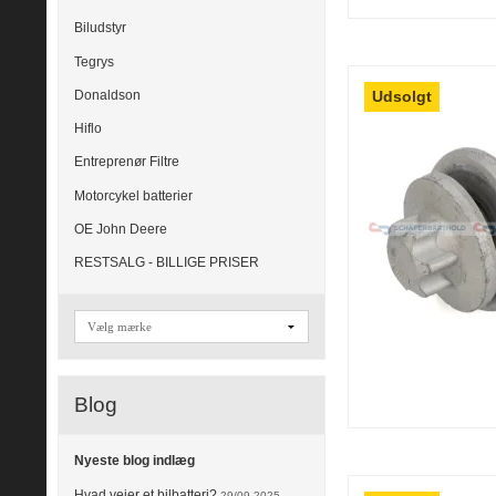
Biludstyr
Tegrys
Udsolgt
Donaldson
Hiflo
Entreprenør Filtre
Motorcykel batterier
OE John Deere
RESTSALG - BILLIGE PRISER
Blog
Nyeste blog indlæg
Hvad vejer et bilbatteri?
29/09 2025