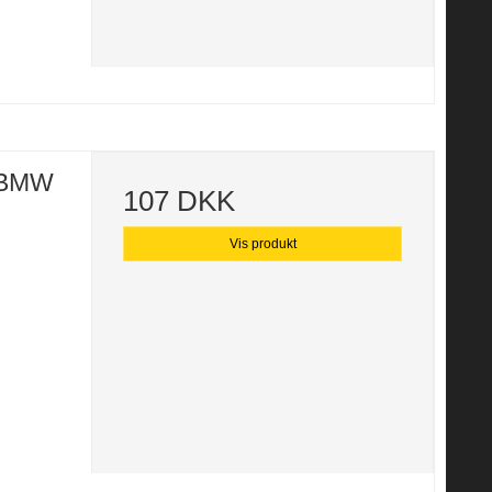
e BMW
107 DKK
Vis produkt