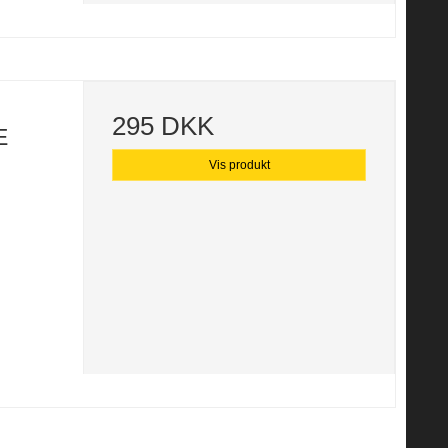
295 DKK
E
Vis produkt