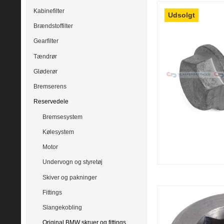
Kabinefilter
Udsolgt
Brændstoffilter
Gearfilter
Tændrør
Gløderør
Bremserens
Reservedele
Bremsesystem
Kølesystem
Motor
Undervogn og styretøj
Skiver og pakninger
Fittings
Slangekobling
Original BMW skruer og fittings