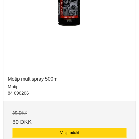
Motip multispray 500ml
Motip
84 090206
85 DKK
80 DKK
Vis produkt