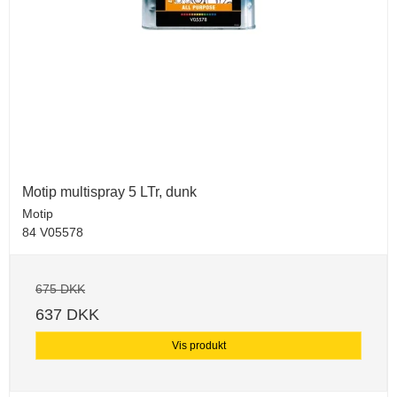
Motip multispray 5 LTr, dunk
Motip
84 V05578
675 DKK
637 DKK
Vis produkt