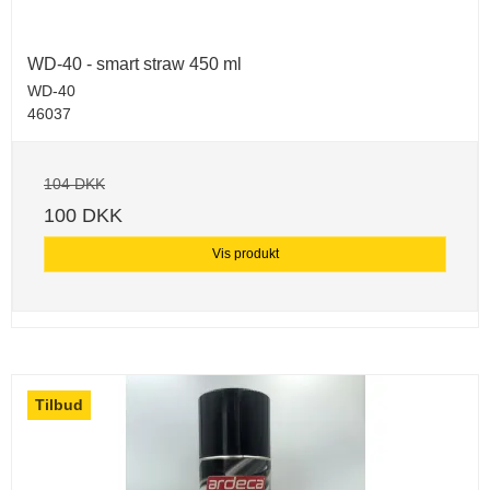
WD-40 - smart straw 450 ml
WD-40
46037
104 DKK
100 DKK
Vis produkt
Tilbud