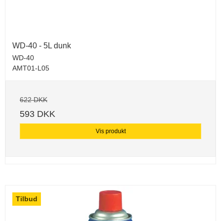
WD-40 - 5L dunk
WD-40
AMT01-L05
622 DKK
593 DKK
Vis produkt
Tilbud