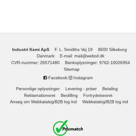
Industri Kemi ApS
F. L. Smidths Vej 19
8600 Silkeborg
Danmark
E-mail
:
mail@weboil.dk
CVR-nummer
:
26571480
Bankoplysninger
:
9762-10026954
Sitemap
Facebook
Instagram
Personlige oplysninger
Levering - priser
Betaling
Reklamationsret
Bestilling
Fortrydelsesret
Ansøg om Webkatalog/B2B log ind
Webkatalog/B2B log ind