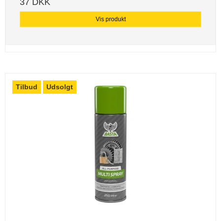
37 DKK
Vis produkt
Tilbud
Udsolgt