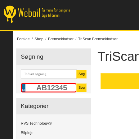
Forside
/
Shop
/
Bremseklodser
/
TriScan Bremseklodser
TriSca
Søgning
Søg
Søg
Kategorier
RVS Technology®
Bilpleje