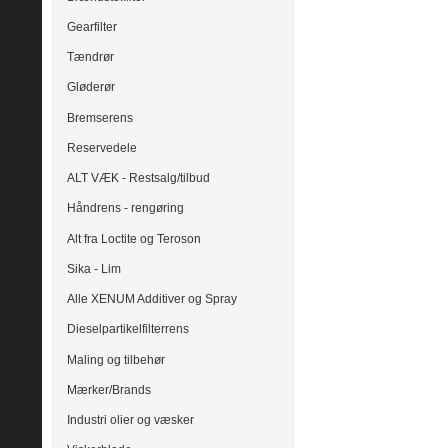
Gearfilter
Tændrør
Gløderør
Bremserens
Reservedele
ALT VÆK - Restsalg/tilbud
Håndrens - rengøring
Alt fra Loctite og Teroson
Sika - Lim
Alle XENUM Additiver og Spray
Dieselpartikelfilterrens
Maling og tilbehør
Mærker/Brands
Industri olier og væsker