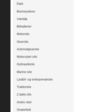
Dæk
Bremseskiver
Værktøj
Bilbatterier
Motorolie
Gearolie
Automatgearolie
Motorcykel olie
Hydraulikolie
Marine olie
Lastbil- og entreprenørolie
Traktorolie
2-takts olie
Andre olier
Smørefedt