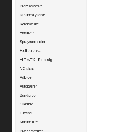
Bremsevæske
Rustbeskyttelse
Kølervæske
Additiver
Spray/aerosoler
Fedt og pasta
ALT VÆK - Restsalg
MC pleje
AdBlue
Autopærer
Bundprop
Oliefilter
Luftfilter
Kabinefilter
Brændstoffilter