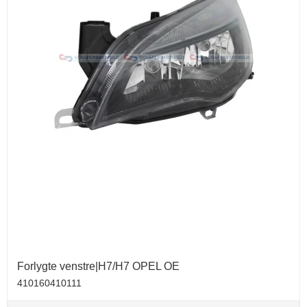
Forlygte venstre|H7/H7 OPEL OE
410160410111