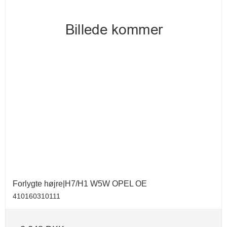
Forlygte højre|H7/H1 W5W OPEL OE
410160310111