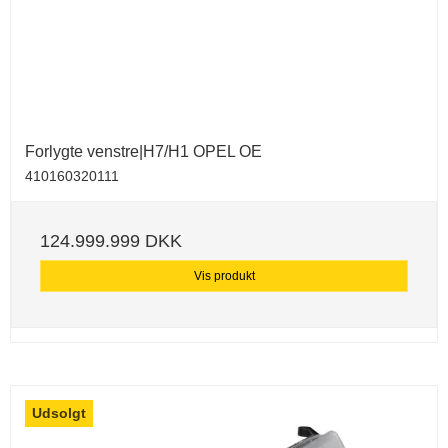
Forlygte venstre|H7/H1 OPEL OE
410160320111
124.999.999 DKK
Vis produkt
Udsolgt