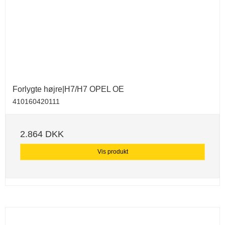
Forlygte højre|H7/H7 OPEL OE
410160420111
2.864 DKK
Vis produkt