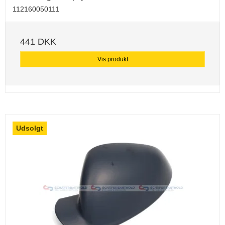
112160050111
441 DKK
Vis produkt
Udsolgt