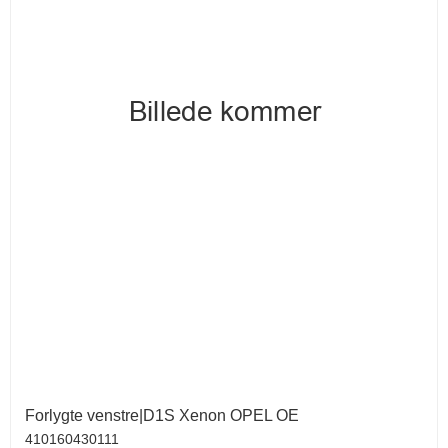
Forlygte venstre|D1S Xenon OPEL OE
410160430111