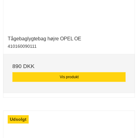
Tågebaglygtebag højre OPEL OE
410160090111
890 DKK
Vis produkt
Udsolgt