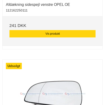
Afdækning sidespejl venstre OPEL OE
112162250111
241 DKK
Vis produkt
Udsolgt