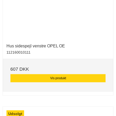
Hus sidespejl venstre OPEL OE
112160010111
607 DKK
Vis produkt
Udsolgt