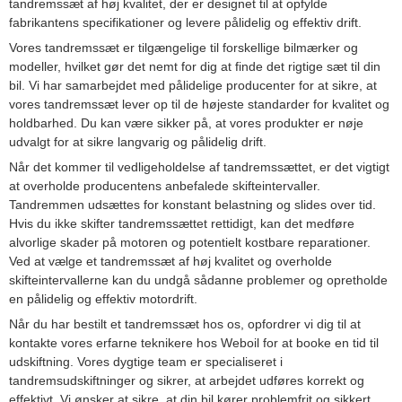
tandremssæt af høj kvalitet, der er designet til at opfylde
fabrikantens specifikationer og levere pålidelig og effektiv drift.
Vores tandremssæt er tilgængelige til forskellige bilmærker og
modeller, hvilket gør det nemt for dig at finde det rigtige sæt til din
bil. Vi har samarbejdet med pålidelige producenter for at sikre, at
vores tandremssæt lever op til de højeste standarder for kvalitet og
holdbarhed. Du kan være sikker på, at vores produkter er nøje
udvalgt for at sikre langvarig og pålidelig drift.
Når det kommer til vedligeholdelse af tandremssættet, er det vigtigt
at overholde producentens anbefalede skifteintervaller.
Tandremmen udsættes for konstant belastning og slides over tid.
Hvis du ikke skifter tandremssættet rettidigt, kan det medføre
alvorlige skader på motoren og potentielt kostbare reparationer.
Ved at vælge et tandremssæt af høj kvalitet og overholde
skifteintervallerne kan du undgå sådanne problemer og opretholde
en pålidelig og effektiv motordrift.
Når du har bestilt et tandremssæt hos os, opfordrer vi dig til at
kontakte vores erfarne teknikere hos Weboil for at booke en tid til
udskiftning. Vores dygtige team er specialiseret i
tandremsudskiftninger og sikrer, at arbejdet udføres korrekt og
effektivt. Vi ønsker at sikre, at din bil kører problemfrit og sikkert.