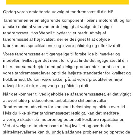
Opdag vores omfattende udvalg af tandremssæt til din bil!
Tandremmen er en afgørende komponent i bilens motordrift, og for
at sikre optimal ydeevne er det vigtigt at vælge det rigtige
tandremssæt. Hos Weboil tilbyder vi et bredt udvalg af
tandremssæt af høj kvalitet, der er designet til at opfylde
fabrikantens specifikationer og levere pålidelig og effektiv drift.
Vores tandremssæt er tilgængelige til forskellige bilmærker og
modeller, hvilket gør det nemt for dig at finde det rigtige sæt til din
bil. Vi har samarbejdet med pålidelige producenter for at sikre, at
vores tandremssæt lever op til de højeste standarder for kvalitet og
holdbarhed. Du kan være sikker på, at vores produkter er nøje
udvalgt for at sikre langvarig og pålidelig drift.
Når det kommer til vedligeholdelse af tandremssættet, er det vigtigt
at overholde producentens anbefalede skifteintervaller.
Tandremmen udsættes for konstant belastning og slides over tid.
Hvis du ikke skifter tandremssættet rettidigt, kan det medføre
alvorlige skader på motoren og potentielt kostbare reparationer.
Ved at vælge et tandremssæt af høj kvalitet og overholde
skifteintervallerne kan du undgå sådanne problemer og opretholde