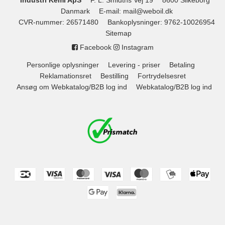
Industri Kemi ApS
F. L. Smidths Vej 19
8600 Silkeborg
Danmark
E-mail
:
mail@weboil.dk
CVR-nummer
:
26571480
Bankoplysninger
:
9762-10026954
Sitemap
Facebook
Instagram
Personlige oplysninger
Levering - priser
Betaling
Reklamationsret
Bestilling
Fortrydelsesret
Ansøg om Webkatalog/B2B log ind
Webkatalog/B2B log ind