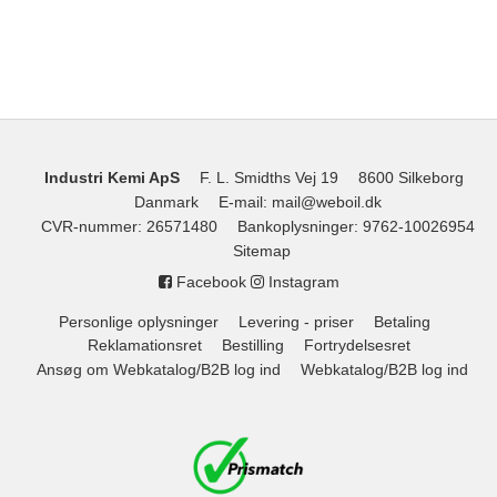
Industri Kemi ApS
F. L. Smidths Vej 19
8600 Silkeborg
Danmark
E-mail
:
mail@weboil.dk
CVR-nummer
:
26571480
Bankoplysninger
:
9762-10026954
Sitemap
Facebook
Instagram
Personlige oplysninger
Levering - priser
Betaling
Reklamationsret
Bestilling
Fortrydelsesret
Ansøg om Webkatalog/B2B log ind
Webkatalog/B2B log ind