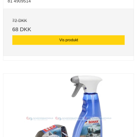
81 4909514
72 DKK
68 DKK
Vis produkt