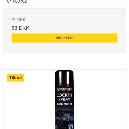
84 000702
91 DKK
88 DKK
Vis produkt
Tilbud