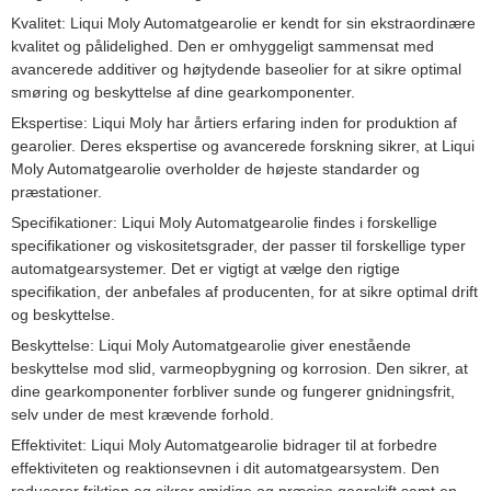
Kvalitet: Liqui Moly Automatgearolie er kendt for sin ekstraordinære
kvalitet og pålidelighed. Den er omhyggeligt sammensat med
avancerede additiver og højtydende baseolier for at sikre optimal
smøring og beskyttelse af dine gearkomponenter.
Ekspertise: Liqui Moly har årtiers erfaring inden for produktion af
gearolier. Deres ekspertise og avancerede forskning sikrer, at Liqui
Moly Automatgearolie overholder de højeste standarder og
præstationer.
Specifikationer: Liqui Moly Automatgearolie findes i forskellige
specifikationer og viskositetsgrader, der passer til forskellige typer
automatgearsystemer. Det er vigtigt at vælge den rigtige
specifikation, der anbefales af producenten, for at sikre optimal drift
og beskyttelse.
Beskyttelse: Liqui Moly Automatgearolie giver enestående
beskyttelse mod slid, varmeopbygning og korrosion. Den sikrer, at
dine gearkomponenter forbliver sunde og fungerer gnidningsfrit,
selv under de mest krævende forhold.
Effektivitet: Liqui Moly Automatgearolie bidrager til at forbedre
effektiviteten og reaktionsevnen i dit automatgearsystem. Den
reducerer friktion og sikrer smidige og præcise gearskift samt en