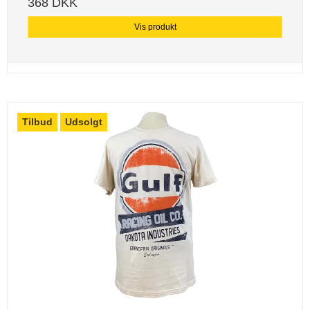
368 DKK
Vis produkt
Tilbud
Udsolgt