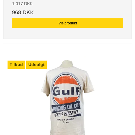
1.017 DKK
968 DKK
Vis produkt
Tilbud
Udsolgt