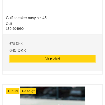
Gulf sneaker navy str. 45
Gulf
150 904990
678 DKK
645 DKK
Vis produkt
Tilbud
Udsolgt