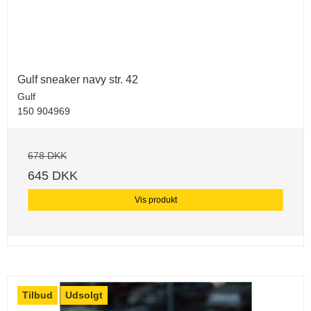
Gulf sneaker navy str. 42
Gulf
150 904969
678 DKK
645 DKK
Vis produkt
Tilbud
Udsolgt