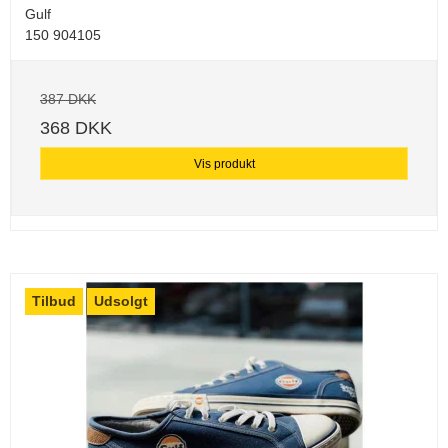
Gulf
150 904105
387 DKK
368 DKK
Vis produkt
Tilbud
Udsolgt