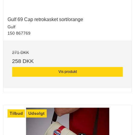
Gulf 69 Cap retrokasket sort/orange
Gulf
150 867769
271 DKK
258 DKK
Vis produkt
Tilbud
Udsolgt