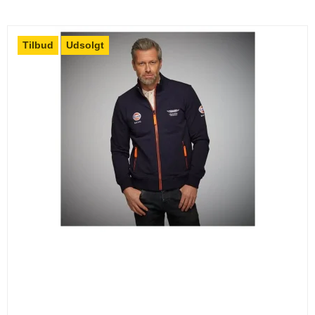
Tilbud
Udsolgt