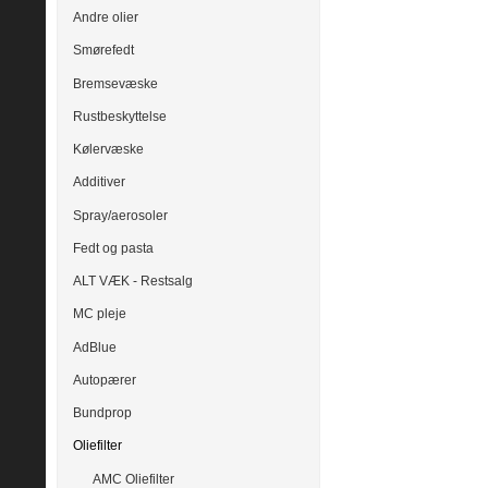
Andre olier
Smørefedt
Bremsevæske
Rustbeskyttelse
Kølervæske
Additiver
Spray/aerosoler
Fedt og pasta
ALT VÆK - Restsalg
MC pleje
AdBlue
Autopærer
Bundprop
Oliefilter
AMC Oliefilter