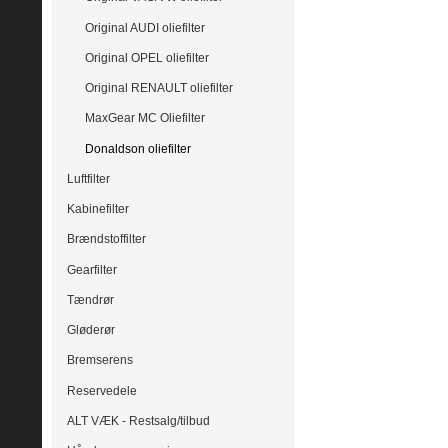
Original AUDI oliefilter
Original OPEL oliefilter
Original RENAULT oliefilter
MaxGear MC Oliefilter
Donaldson oliefilter
Luftfilter
Kabinefilter
Brændstoffilter
Gearfilter
Tændrør
Gløderør
Bremserens
Reservedele
ALT VÆK - Restsalg/tilbud