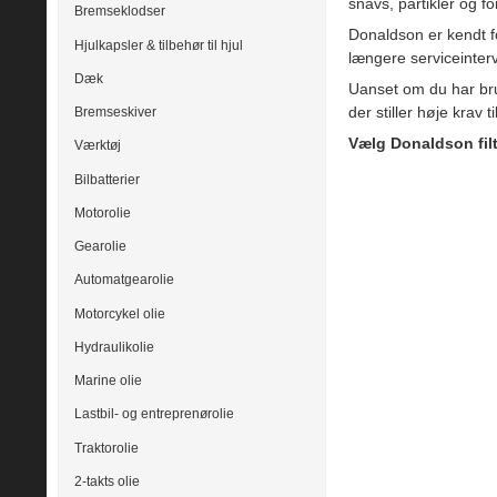
snavs, partikler og f
Bremseklodser
Donaldson er kendt fo
Hjulkapsler & tilbehør til hjul
længere serviceinter
Dæk
Uanset om du har br
der stiller høje krav t
Bremseskiver
Vælg Donaldson filt
Værktøj
Bilbatterier
Motorolie
Gearolie
Automatgearolie
Motorcykel olie
Hydraulikolie
Marine olie
Lastbil- og entreprenørolie
Traktorolie
2-takts olie