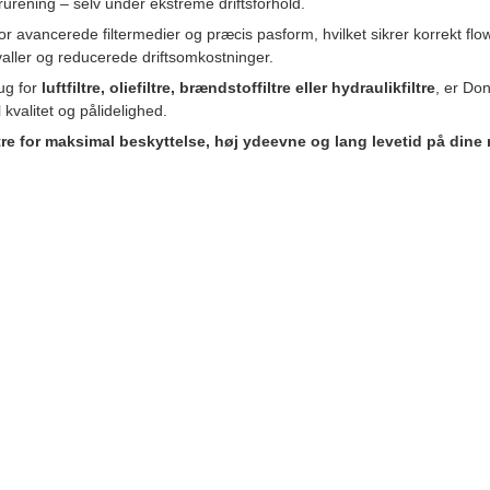
orurening – selv under ekstreme driftsforhold.
r avancerede filtermedier og præcis pasform, hvilket sikrer korrekt flow,
valler og reducerede driftsomkostninger.
ug for
luftfiltre, oliefiltre, brændstoffiltre eller hydraulikfiltre
, er Do
il kvalitet og pålidelighed.
re for maksimal beskyttelse, høj ydeevne og lang levetid på dine