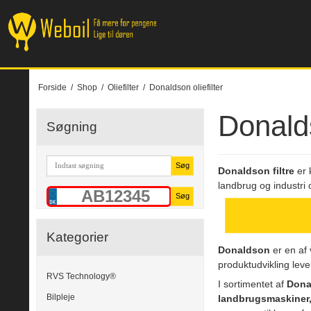
Forside
/
Shop
/
Oliefilter
/
Donaldson oliefilter
Donalds
Søgning
Søg
Donaldson filtre
er k
landbrug og industri 
Søg
Kategorier
Donaldson
er en af 
produktudvikling leve
RVS Technology®
I sortimentet af
Donal
Bilpleje
landbrugsmaskiner,