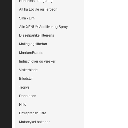
Håndrens - rengøring
Alt fra Loctite og Teroson
Sika - Lim
Alle XENUM Additiver og Spray
Dieselpartikelfilterrens
Maling og tilbehør
Mærker/Brands
Industri olier og væsker
Viskerblade
Biludstyr
Tegrys
Donaldson
Hiflo
Entreprenør Filtre
Motorcykel batterier