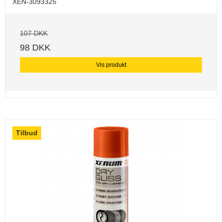
XEN-3093325
107 DKK
98 DKK
Vis produkt
Tilbud