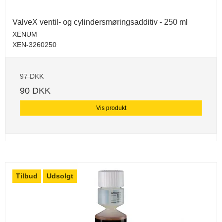
ValveX ventil- og cylindersmøringsadditiv - 250 ml
XENUM
XEN-3260250
97 DKK
90 DKK
Vis produkt
Tilbud
Udsolgt