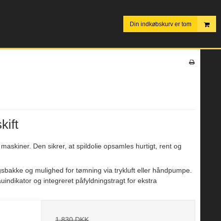
Din indkøbskurv er tom
kift
 maskiner. Den sikrer, at spildolie opsamles hurtigt, rent og
ningsbakke og mulighed for tømning via trykluft eller håndpumpe.
indikator og integreret påfyldningstragt for ekstra
1.830 DKK