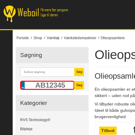
Forside
/
Shop
/
Værktøj
/
Værkstedsmaskiner
/
Olieopsamlere
Olieop
Søgning
Søg
Olieopsamle
Søg
En olieopsamler er et
sikkert – uden rod på 
Kategorier
Vi tilbyder robuste o
Ideel til både gulvop
brugervenlighed.
RVS Technology®
Bilpleje
Tilbud