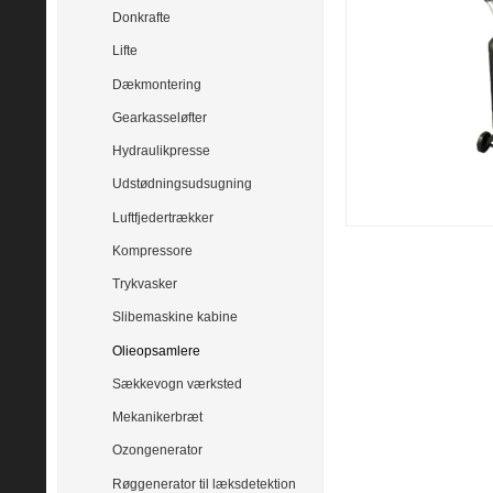
Donkrafte
Lifte
Dækmontering
Gearkasseløfter
Hydraulikpresse
Udstødningsudsugning
Luftfjedertrækker
Kompressore
Trykvasker
Slibemaskine kabine
Olieopsamlere
Sækkevogn værksted
Mekanikerbræt
Ozongenerator
Røggenerator til læksdetektion