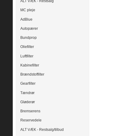
ALT VÆK - Restsalg
MC pleje
AdBlue
Autopærer
Bundprop
Oliefilter
Luftfilter
Kabinefilter
Brændstoffilter
Gearfilter
Tændrør
Gløderør
Bremserens
Reservedele
ALT VÆK - Restsalg/tilbud