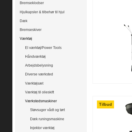
Bremseklodser
Hjulkapsler & tilbehør til hjul
Dæk
Bremseskiver
Værktøj
El værktøj/Power Tools
Håndværktøj
Arbejdsbelysning
Diverse værksted
Værktøjsæt
Værktøj til olieskift
Værkstedsmaskiner
Tilbud
Støvsuger vådt og tørt
Dæk runingsmaskine
Injektor værktøj