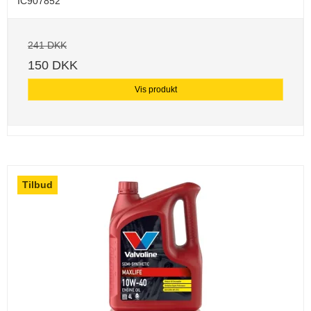
IC907852
241 DKK
150 DKK
Vis produkt
Tilbud