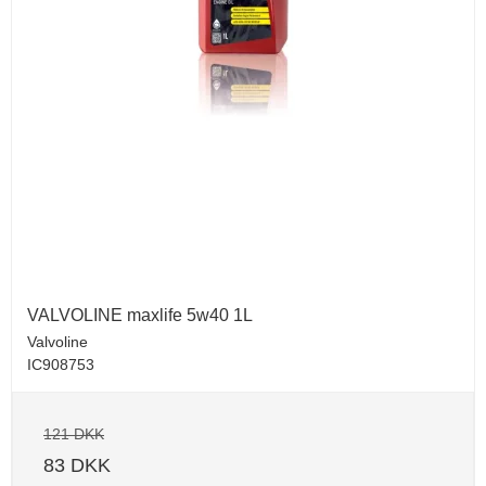
VALVOLINE maxlife 5w40 1L
Valvoline
IC908753
121 DKK
83 DKK