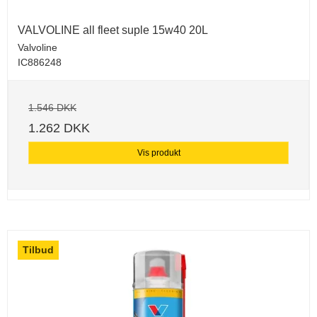
VALVOLINE all fleet suple 15w40 20L
Valvoline
IC886248
1.546 DKK
1.262 DKK
Vis produkt
Tilbud