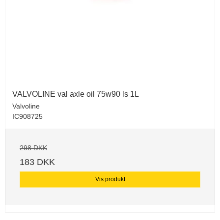
VALVOLINE val axle oil 75w90 ls 1L
Valvoline
IC908725
298 DKK
183 DKK
Vis produkt