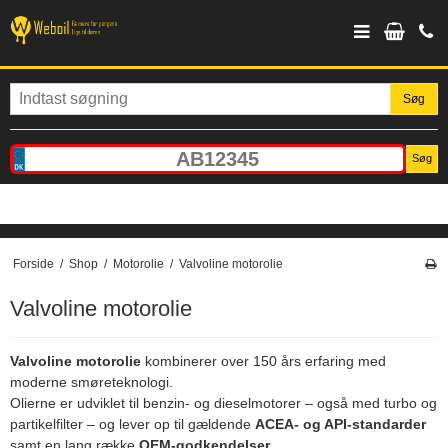
Søg
Søg
Forside
/
Shop
/
Motorolie
/
Valvoline motorolie
Valvoline motorolie
Valvoline
motorolie
kombinerer over 150 års erfaring med
moderne smøreteknologi.
Olierne er udviklet til benzin- og dieselmotorer – også med turbo og
partikelfilter – og lever op til gældende
ACEA- og API-standarder
samt en lang række
OEM-godkendelser
.