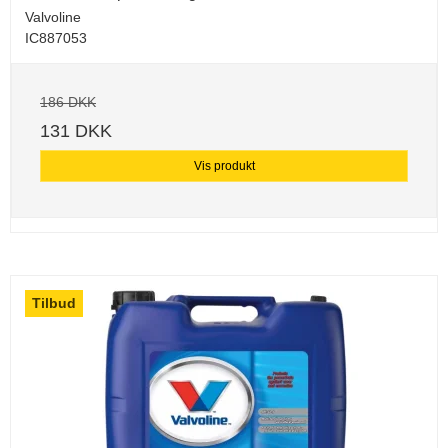
Valvoline
IC887053
186 DKK
131 DKK
Vis produkt
Tilbud