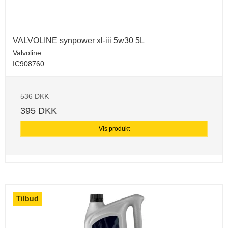
VALVOLINE synpower xl-iii 5w30 5L
Valvoline
IC908760
536 DKK
395 DKK
Vis produkt
Tilbud