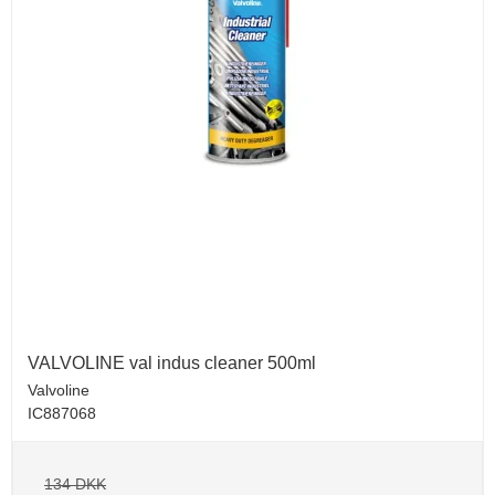
VALVOLINE val indus cleaner 500ml
Valvoline
IC887068
134 DKK