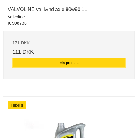
VALVOLINE val l&hd axle 80w90 1L
Valvoline
IC908736
171 DKK
111 DKK
Vis produkt
Tilbud