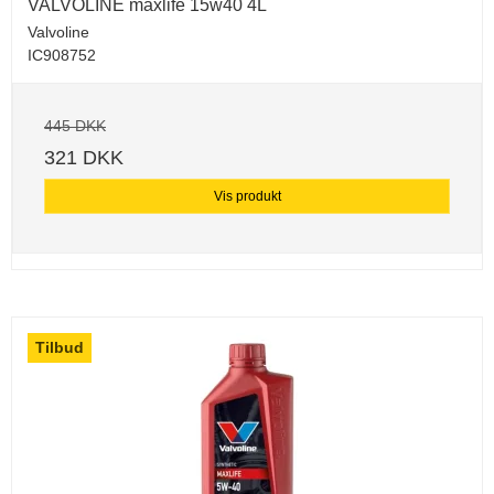
VALVOLINE maxlife 15w40 4L
Valvoline
IC908752
445 DKK
321 DKK
Vis produkt
Tilbud