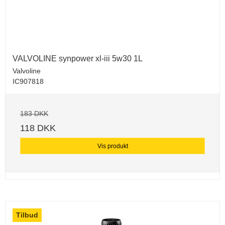
VALVOLINE synpower xl-iii 5w30 1L
Valvoline
IC907818
183 DKK
118 DKK
Vis produkt
Tilbud