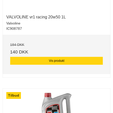
VALVOLINE vr1 racing 20w50 1L
Valvoline
IC908787
184 DKK
140 DKK
Vis produkt
Tilbud