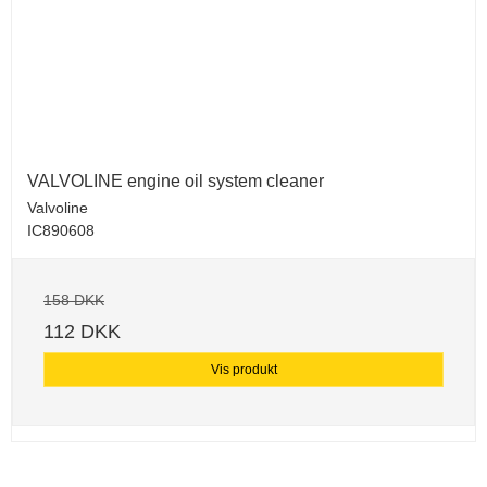
VALVOLINE engine oil system cleaner
Valvoline
IC890608
158 DKK
112 DKK
Vis produkt