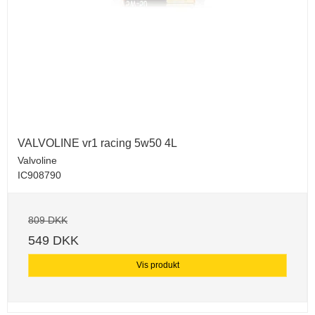
VALVOLINE vr1 racing 5w50 4L
Valvoline
IC908790
809 DKK
549 DKK
Vis produkt