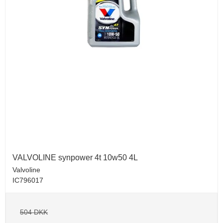
VALVOLINE synpower 4t 10w50 4L
Valvoline
IC796017
504 DKK