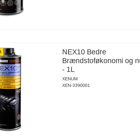
NEX10 Bedre
t
Brændstoføkonomi og n
- 1L
XENUM
XEN-3390001