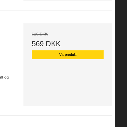
619 DKK
569 DKK
Vis produkt
ift og