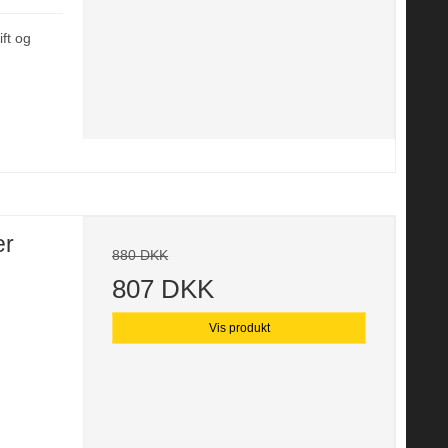
ift og
er
880 DKK
807 DKK
Vis produkt