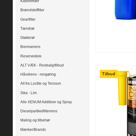
Kabinefilter
Brændstoffilter
Gearfilter
Tændrør
Gløderør
Bremserens
Reservedele
ALT VÆK - Restsalg/tilbud
Tilbud
Håndrens - rengøring
Alt fra Loctite og Teroson
Sika - Lim
Alle XENUM Additiver og Spray
Dieselpartikelfilterrens
Maling og tilbehør
Mærker/Brands