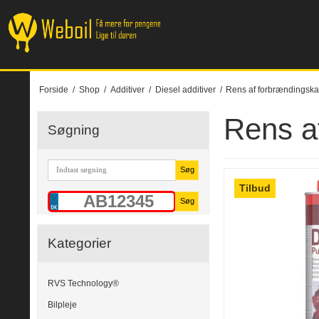
Forside
/
Shop
/
Additiver
/
Diesel additiver
/
Rens af forbrændings
Rens a
Søgning
Søg
Tilbud
Søg
Kategorier
RVS Technology®
Bilpleje