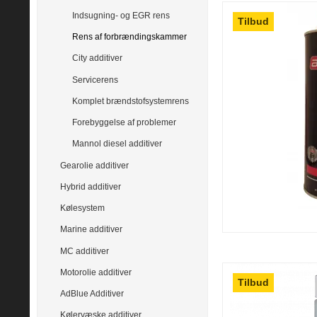
Indsugning- og EGR rens
Tilbud
Rens af forbrændingskammer
City additiver
Servicerens
Komplet brændstofsystemrens
Forebyggelse af problemer
Mannol diesel additiver
Gearolie additiver
Hybrid additiver
Kølesystem
Marine additiver
MC additiver
Motorolie additiver
Tilbud
AdBlue Additiver
Kølervæske additiver