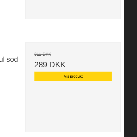
311 DKK
ul sod
289 DKK
Vis produkt