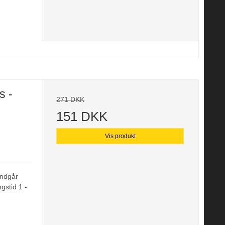
s -
271 DKK
151 DKK
Vis produkt
undgår
gstid 1 -