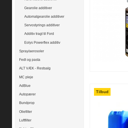
Gearolie additiver
Automatgearolie additiver
Servostyrings additiver
Additiv tragt til Ford
Eolys Powerflex additiv
Spray/aerosoler
Fedt og pasta
ALT VÆK - Restsalg
MC pleje
AdBlue
Tilbud
Autopærer
Bundprop
Oliefilter
Luftfilter