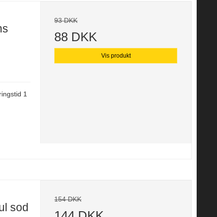
93 DKK
ns
88 DKK
Vis produkt
ringstid 1
154 DKK
ul sod
144 DKK