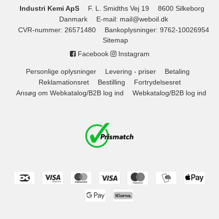
Industri Kemi ApS
F. L. Smidths Vej 19
8600 Silkeborg
Danmark
E-mail
:
mail@weboil.dk
CVR-nummer
:
26571480
Bankoplysninger
:
9762-10026954
Sitemap
Facebook
Instagram
Personlige oplysninger
Levering - priser
Betaling
Reklamationsret
Bestilling
Fortrydelsesret
Ansøg om Webkatalog/B2B log ind
Webkatalog/B2B log ind