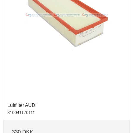
Luftfilter AUDI
310041170111
330 DKK