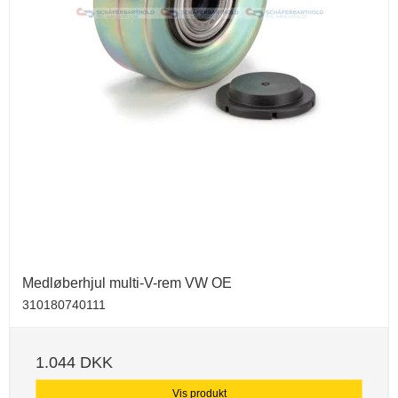
Medløberhjul multi-V-rem VW OE
310180740111
1.044 DKK
Vis produkt