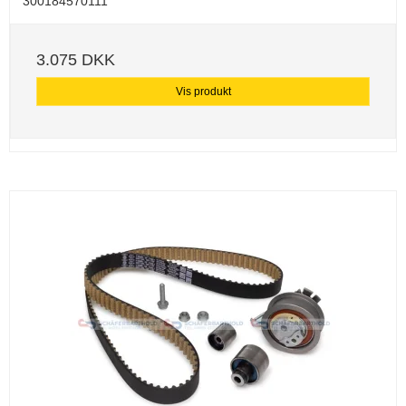
300184570111
3.075 DKK
Vis produkt