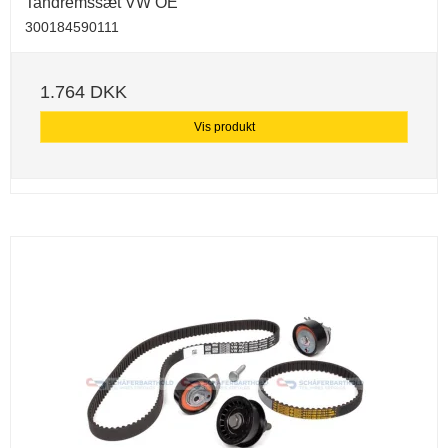
Tandremssæt VW OE
300184590111
1.764 DKK
Vis produkt