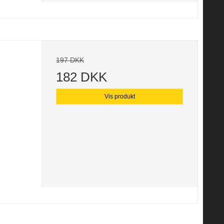
197 DKK
182 DKK
Vis produkt