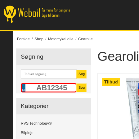
Forside
/
Shop
/
Motorcykel olie
/
Gearolie
Gearol
Søgning
Søg
Tilbud
Søg
Kategorier
RVS Technology®
Bilpleje