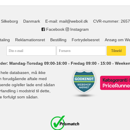
 Silkeborg
Danmark
E-mail
:
mail@weboil.dk
CVR-nummer
:
2657
Facebook
Instagram
taling
Reklamationsret
Bestilling
Fortrydelsesret
Ansøg om Web
der: Mandag-Torsdag 09:00-16:00 - Fredag 09:00 - 15:00 - Weeke
d hele databasen, må ikke
den forudgående aftale med
dsende og/eller lade end sådan
andling i modstrid til dette,
ve forfulgt som sådan.