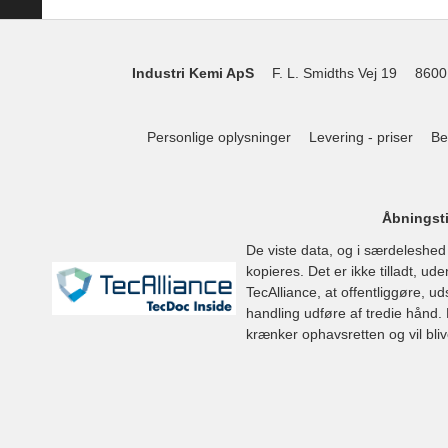
Industri Kemi ApS
F. L. Smidths Vej 19
8600
Personlige oplysninger
Levering - priser
Be
Åbningsti
De viste data, og i særdeleshe
kopieres. Det er ikke tilladt, u
TecAlliance, at offentliggøre, u
handling udføre af tredie hånd. H
krænker ophavsretten og vil bli