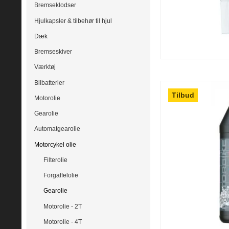
Bremseklodser
Hjulkapsler & tilbehør til hjul
Dæk
Bremseskiver
Værktøj
Bilbatterier
Tilbud
Motorolie
Gearolie
Automatgearolie
Motorcykel olie
Filterolie
Forgaffelolie
Gearolie
Motorolie - 2T
Motorolie - 4T