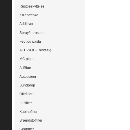
Rustbeskyttelse
Kølervæske
Additiver
Spray/aerosoler
Fedt og pasta
ALT VÆK - Restsalg
MC pleje
AdBlue
Autopærer
Bundprop
Oliefilter
Luftfilter
Kabinefilter
Brændstoffilter
Gearfilter