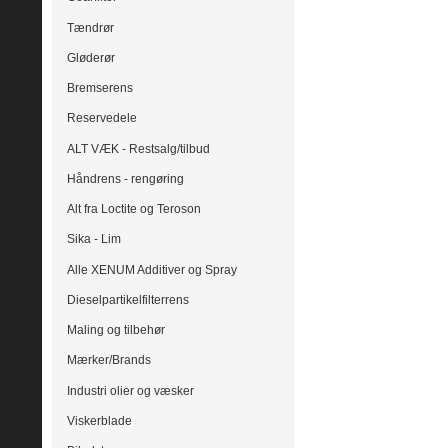
Tændrør
Gløderør
Bremserens
Reservedele
ALT VÆK - Restsalg/tilbud
Håndrens - rengøring
Alt fra Loctite og Teroson
Sika - Lim
Alle XENUM Additiver og Spray
Dieselpartikelfilterrens
Maling og tilbehør
Mærker/Brands
Industri olier og væsker
Viskerblade