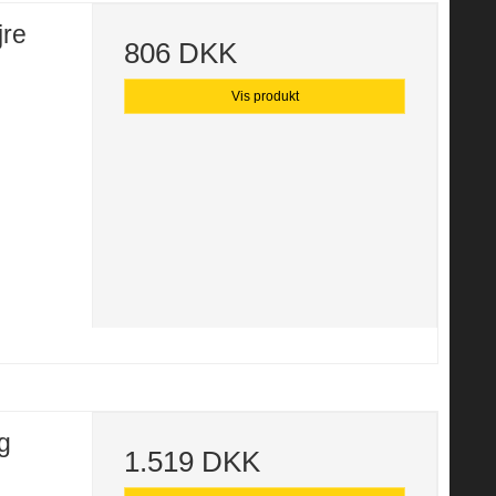
jre
806 DKK
Vis produkt
g
1.519 DKK