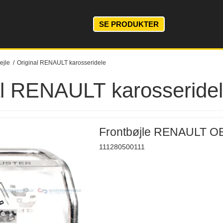
SE PRODUKTER
ejle
/
Original RENAULT karosseridele
al RENAULT karosseride
Frontbøjle RENAULT O
111280500111