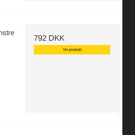
nstre
792 DKK
Vis produkt