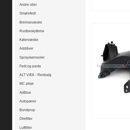
Andre olier
Smørefedt
Bremsevæske
Rustbeskyttelse
Kølervæske
Additiver
Spray/aerosoler
Fedt og pasta
ALT VÆK - Restsalg
MC pleje
AdBlue
Autopærer
Bundprop
Oliefilter
Luftfilter