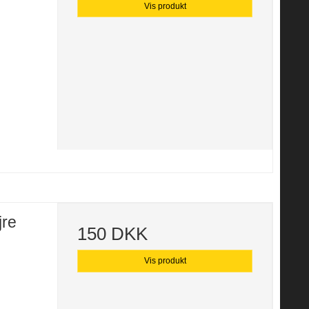
Vis produkt
jre
150 DKK
Vis produkt