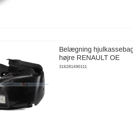
Belægning hjulkasseba
højre RENAULT OE
316281490111