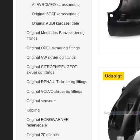
ALFA ROMEO karosseridele
Original SEAT karosseridele
Original AUDI karosseridele
Original Mercedes-Benz skruer og
fittings
Original OPEL skruer og fittings
Original VW skruer og fittings
Original CITRÖEN/PEUGEOT
skruer og fittings
Udsolgt
Original RENAULT skruer og fittings
Original VOLVO skruer og fittings
Original sensorer
Kobling
Original BORGWARNER
reservedele
Original ZF olie kits