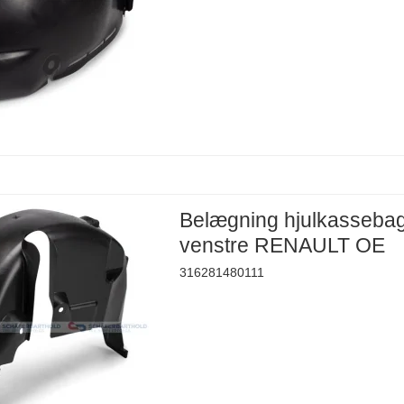
Belægning hjulkasseba
venstre RENAULT OE
316281480111