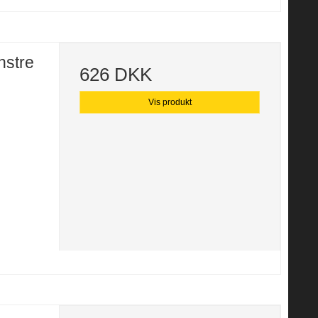
nstre
626 DKK
Vis produkt