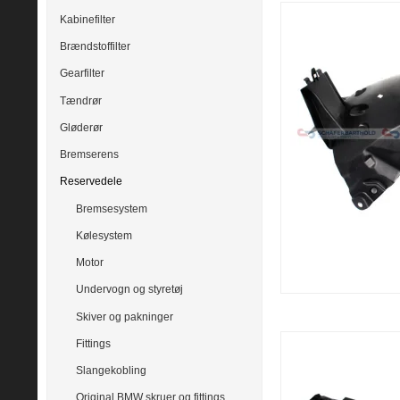
Kabinefilter
Brændstoffilter
Gearfilter
Tændrør
Gløderør
Bremserens
Reservedele
Bremsesystem
Kølesystem
Motor
Undervogn og styretøj
Skiver og pakninger
Fittings
Slangekobling
Original BMW skruer og fittings