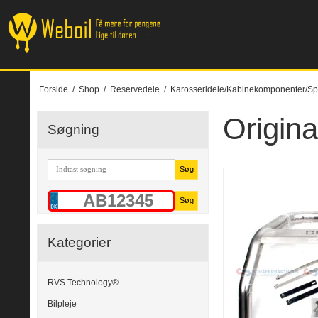
Forside
/
Shop
/
Reservedele
/
Karosseridele/Kabinekomponenter/Sp
Origin
Søgning
Søg
Søg
Kategorier
RVS Technology®
Bilpleje