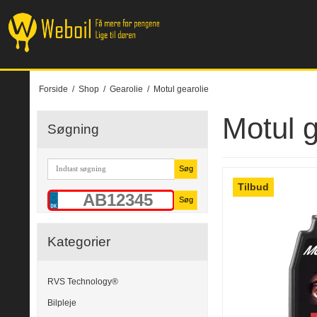
Forside
/
Shop
/
Gearolie
/
Motul gearolie
Motul g
Søgning
Søg
Tilbud
Søg
Kategorier
RVS Technology®
Bilpleje