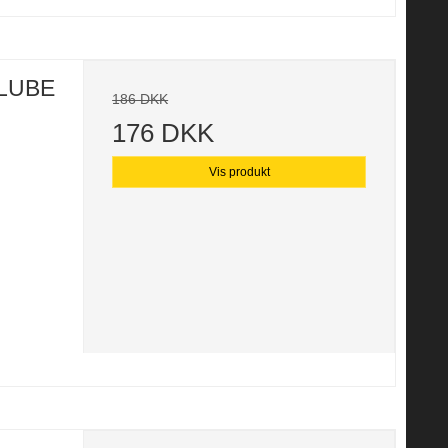
LUBE
186 DKK
176 DKK
Vis produkt