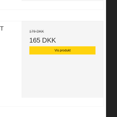
RT
179 DKK
165 DKK
Vis produkt