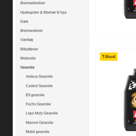
Bremseklodser
Hjulkapsler & tilbehør til hjul
Dæk
Bremseskiver
Værktøj
Bilbatterier
Tilbud
Motorolie
Gearolie
Ardeca Gearolie
Castrol Gearolie
Elf gearolie
Fuchs Gearolie
Liqui Moly Gearolie
Mannol Gearolie
Mobil gearolie