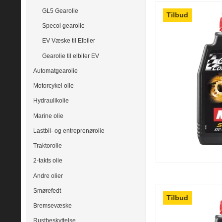
GL5 Gearolie
Tilbud
Specol gearolie
EV Væske til Elbiler
Gearolie til elbiler EV
Automatgearolie
Motorcykel olie
Hydraulikolie
Marine olie
Lastbil- og entreprenørolie
Traktorolie
2-takts olie
Andre olier
Smørefedt
Tilbud
Bremsevæske
Rustbeskyttelse