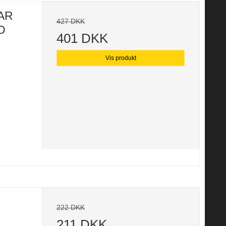
AR
427 DKK
D
401 DKK
Vis produkt
222 DKK
211 DKK