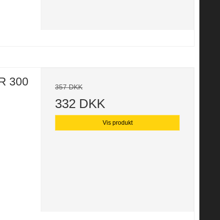
R 300
357 DKK
332 DKK
Vis produkt