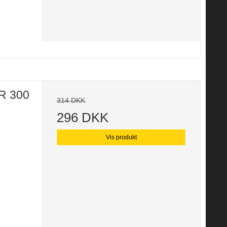
R 300
314 DKK
296 DKK
Vis produkt