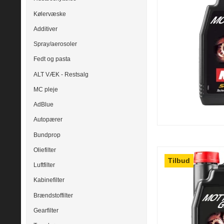
Kølervæske
Additiver
Spray/aerosoler
Fedt og pasta
ALT VÆK - Restsalg
MC pleje
AdBlue
Autopærer
Bundprop
Oliefilter
Tilbud
Luftfilter
Kabinefilter
Brændstoffilter
Gearfilter