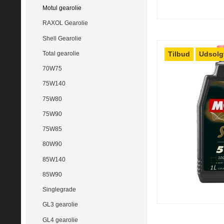
Motul gearolie
RAXOL Gearolie
Shell Gearolie
Tilbud
Udsolg
Total gearolie
70W75
75W140
75W80
75W90
75W85
80W90
85W140
85W90
Singlegrade
GL3 gearolie
GL4 gearolie