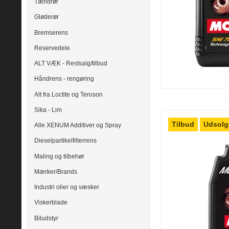
Tændrør
Gløderør
Bremserens
Reservedele
ALT VÆK - Restsalg/tilbud
Håndrens - rengøring
Alt fra Loctite og Teroson
Sika - Lim
Tilbud
Udsolg
Alle XENUM Additiver og Spray
Dieselpartikelfilterrens
Maling og tilbehør
Mærker/Brands
Industri olier og væsker
Viskerblade
Biludstyr