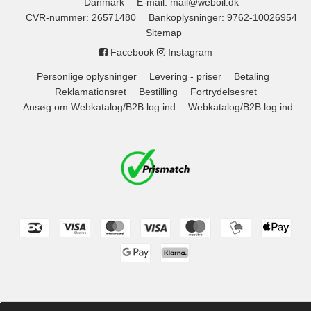
Danmark
E-mail
:
mail@weboil.dk
CVR-nummer
:
26571480
Bankoplysninger
:
9762-10026954
Sitemap
Facebook
Instagram
Personlige oplysninger
Levering - priser
Betaling
Reklamationsret
Bestilling
Fortrydelsesret
Ansøg om Webkatalog/B2B log ind
Webkatalog/B2B log ind