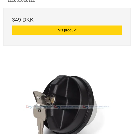
111081020111
349 DKK
Vis produkt