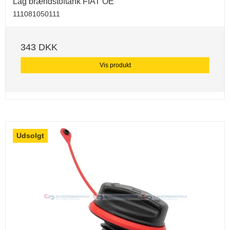
Låg brændstoftank FIAT OE
111081050111
343 DKK
Vis produkt
Udsolgt