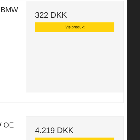
e BMW
322 DKK
Vis produkt
W OE
4.219 DKK