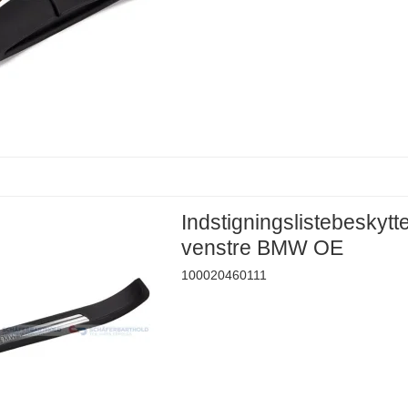
Indstigningslistebeskytt
venstre BMW OE
100020460111