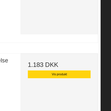
else
1.183 DKK
Vis produkt