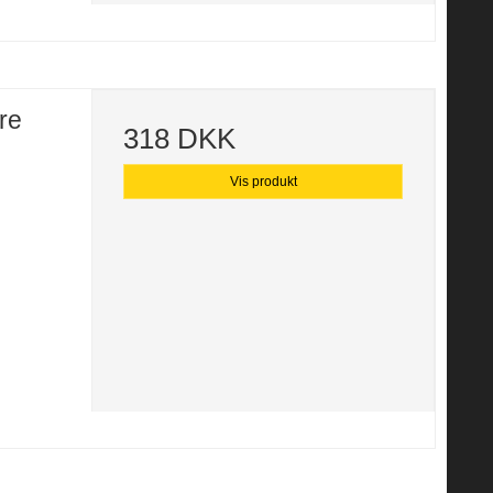
re
318 DKK
Vis produkt