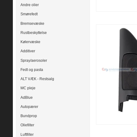
Andre olier
Smørefedt
Bremsevæske
Rustbeskyttelse
Kølervæske
Additiver
Spray/aerosoler
Fedt og pasta
ALT VÆK - Restsalg
MC pleje
AdBlue
Autopærer
Bundprop
Oliefilter
Luftfilter