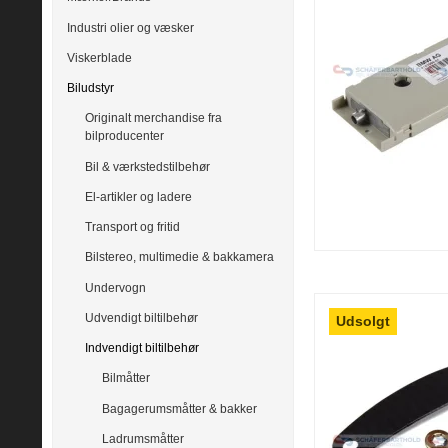
Industri olier og væsker
Viskerblade
Biludstyr
Originalt merchandise fra
bilproducenter
Bil & værkstedstilbehør
El-artikler og ladere
Transport og fritid
Bilstereo, multimedie & bakkamera
Undervogn
Udvendigt biltilbehør
Udsolgt
Indvendigt biltilbehør
Bilmåtter
Bagagerumsmåtter & bakker
Ladrumsmåtter