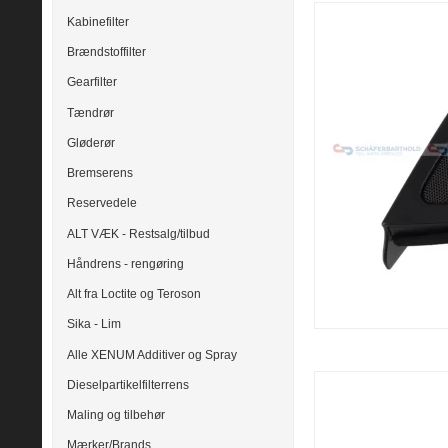
Kabinefilter
Brændstoffilter
Gearfilter
Tændrør
Gløderør
Bremserens
Reservedele
ALT VÆK - Restsalg/tilbud
Håndrens - rengøring
Alt fra Loctite og Teroson
Sika - Lim
Alle XENUM Additiver og Spray
Dieselpartikelfilterrens
Maling og tilbehør
Mærker/Brands