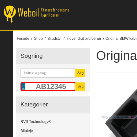
Forside
/
Shop
/
Biludstyr
/
Indvendigt biltilbehør
/
Original BMW kabi
Origin
Søgning
Søg
Søg
Kategorier
RVS Technology®
Bilpleje