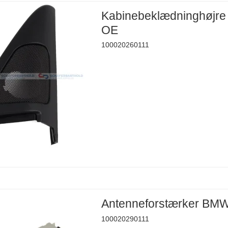
Kabinebeklædninghøjr
OE
100020260111
Antenneforstærker BM
100020290111