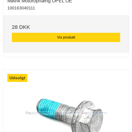
Møtrik Motorophæng OPEL OE
100163040111
28 DKK
Vis produkt
Udsolgt