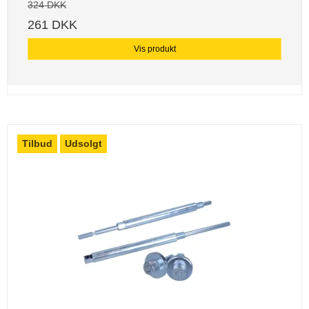
324 DKK
261 DKK
Vis produkt
Tilbud
Udsolgt