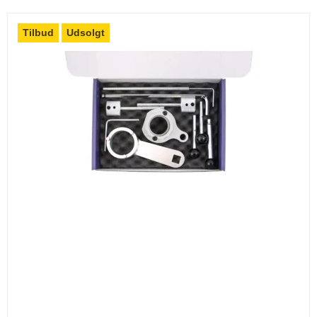
Tilbud
Udsolgt