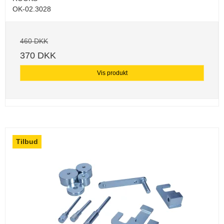
OK-02.3028
460 DKK
370 DKK
Vis produkt
Tilbud