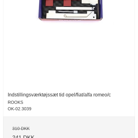
Indstillingsværktøjssæt tid opel/fiat/alfa romeo/c
ROOKS
OK-02.3039
310 DKK
241 DKK