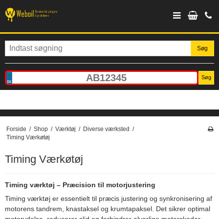
Søg
Søg
Forside
/
Shop
/
Værktøj
/
Diverse værksted
/
Timing Værkøtøj
Timing Værkøtøj
Timing værktøj – Præcision til motorjustering
Timing værktøj er essentielt til præcis justering og synkronisering af
motorens tandrem, knastaksel og krumtapaksel. Det sikrer optimal
motorydelse, reducerer slid og forhindrer alvorlige motorskader.