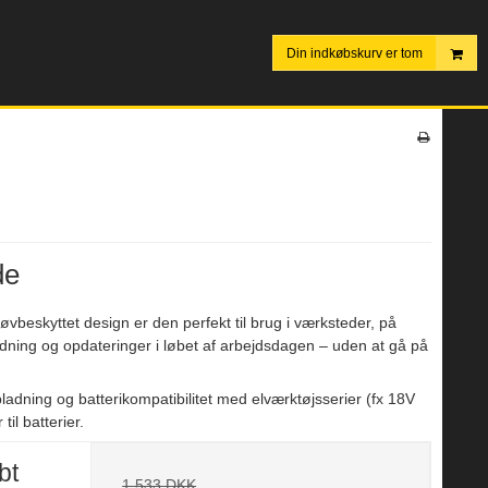
Din indkøbskurv er tom
de
øvbeskyttet design er den perfekt til brug i værksteder, på
oldning og opdateringer i løbet af arbejdsdagen – uden at gå på
dning og batterikompatibilitet med elværktøjsserier (fx 18V
l batterier.
bt
1.533 DKK