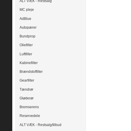
ALT VÆK - Restsalg
MC pleje
AdBlue
Autopærer
Bundprop
Oliefilter
Luftfilter
Kabinefilter
Brændstoffilter
Gearfilter
Tændrør
Gløderør
Bremserens
Reservedele
ALT VÆK - Restsalg/tilbud