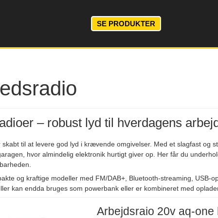
SE PRODUKTER
edsradio
dioer – robust lyd til hverdagens arbej
skabt til at levere god lyd i krævende omgivelser. Med et slagfast og st
garagen, hvor almindelig elektronik hurtigt giver op. Her får du underh
barheden.
pakte og kraftige modeller med FM/DAB+, Bluetooth-streaming, USB-opla
ler kan endda bruges som powerbank eller er kombineret med oplader ti
Arbejdsraio 20v aq-one 