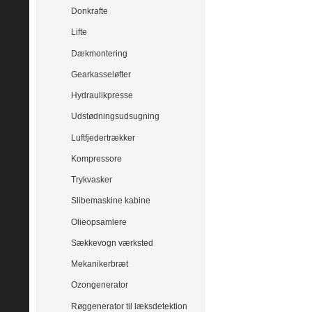
Donkrafte
Lifte
Dækmontering
Gearkasseløfter
Hydraulikpresse
Udstødningsudsugning
Luftfjedertrækker
Kompressore
Trykvasker
Slibemaskine kabine
Olieopsamlere
Sækkevogn værksted
Mekanikerbræt
Ozongenerator
Røggenerator til læksdetektion