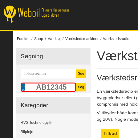
Forside
/
Shop
/
Værktøj
/
Værkstedsmaskiner
/
Værkstedsradio
Værkst
Søgning
Søg
Værkstedsra
Søg
En værkstedsradio er 
byggepladser eller i 
kompromis med hold
Kategorier
Vi tilbyder både kom
og 20V). Nogle model
RVS Technology®
Bilpleje
Tilbud