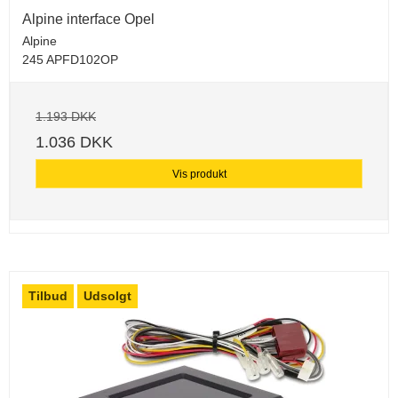
Alpine interface Opel
Alpine
245 APFD102OP
1.193 DKK
1.036 DKK
Vis produkt
Tilbud
Udsolgt