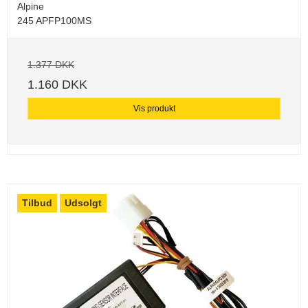
Alpine
245 APFP100MS
1.377 DKK
1.160 DKK
Vis produkt
Tilbud
Udsolgt