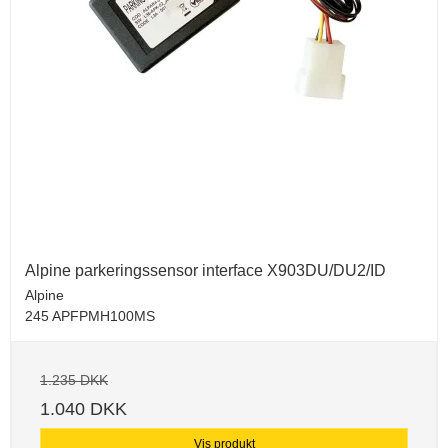
Alpine parkeringssensor interface X903DU/DU2/ID
Alpine
245 APFPMH100MS
1.235 DKK
1.040 DKK
Vis produkt