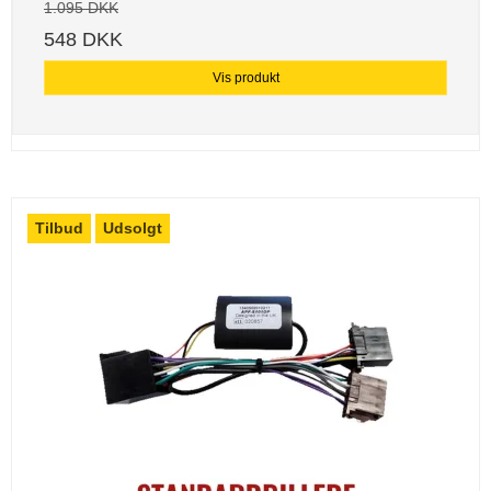
1.095 DKK
548 DKK
Vis produkt
Tilbud
Udsolgt