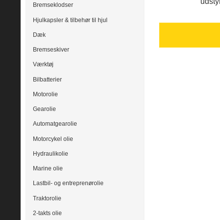
udsty
Bremseklodser
Hjulkapsler & tilbehør til hjul
Dæk
Bremseskiver
Værktøj
Bilbatterier
Motorolie
Gearolie
Automatgearolie
Motorcykel olie
Hydraulikolie
Marine olie
Lastbil- og entreprenørolie
Traktorolie
2-takts olie