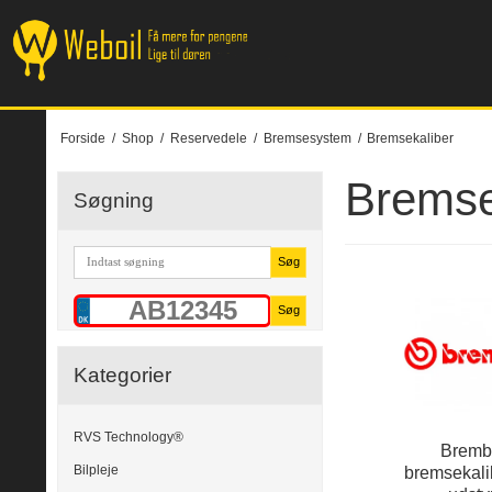
Forside
/
Shop
/
Reservedele
/
Bremsesystem
/
Bremsekaliber
Bremse
Søgning
Søg
Søg
Kategorier
RVS Technology®
Brem
Bilpleje
bremsekali