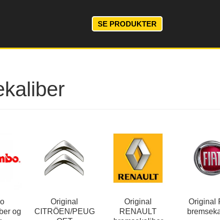
SE PRODUKTER
kaliber
bo
Original
Original
Original
ber og
CITRÖEN/PEUG
RENAULT
bremseka