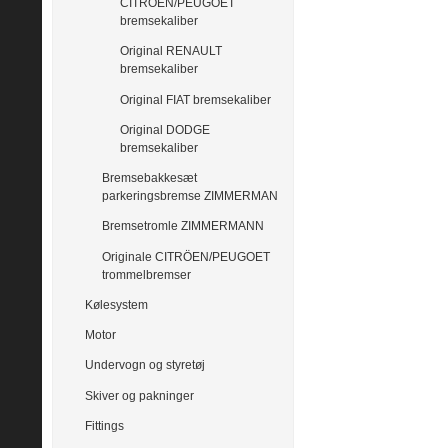
CITRÖEN/PEUGOET
bremsekaliber
Original RENAULT
bremsekaliber
Original FIAT bremsekaliber
Original DODGE
bremsekaliber
Bremsebakkesæt
parkeringsbremse ZIMMERMAN
Bremsetromle ZIMMERMANN
Originale CITRÖEN/PEUGOET
trommelbremser
Kølesystem
Motor
Undervogn og styretøj
Skiver og pakninger
Fittings