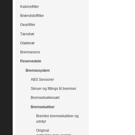
Kabinefilter
Brændstoffilter
Gearfilter
Tændrør
Gløderør
Bremserens
Reservedele
Bremsesystem
ABS Sensorer
Skruer og fittings til bremser
Bremsebakkesæt
Bremsekaliber
Brembo bremsekaliber og
udstyr
Original