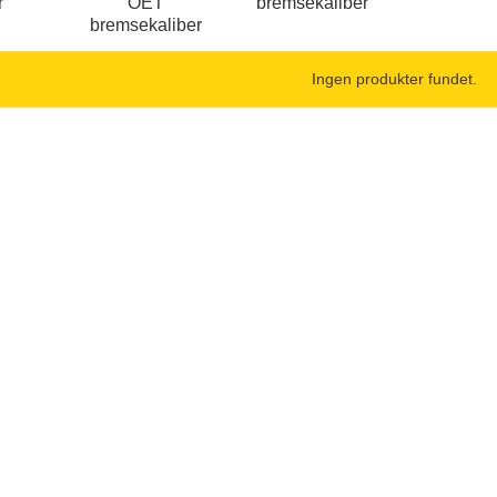
r
OET
bremsekaliber
bremsekaliber
Ingen produkter fundet.