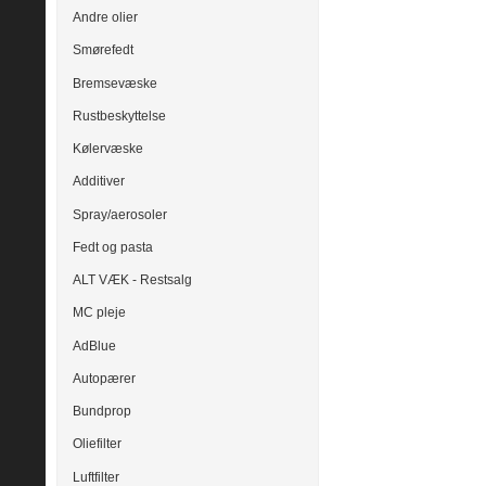
Andre olier
Smørefedt
Bremsevæske
Rustbeskyttelse
Kølervæske
Additiver
Spray/aerosoler
Fedt og pasta
ALT VÆK - Restsalg
MC pleje
AdBlue
Autopærer
Bundprop
Oliefilter
Luftfilter