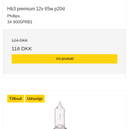
Hb3 premium 12v 65w p20d
Phillips
34 9005PRB1
124 DKK
116 DKK
Vis produkt
Tilbud
Udsolgt