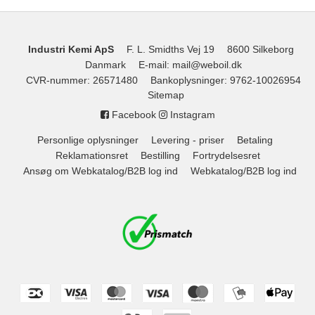
Industri Kemi ApS
F. L. Smidths Vej 19
8600 Silkeborg
Danmark
E-mail
:
mail@weboil.dk
CVR-nummer
:
26571480
Bankoplysninger
:
9762-10026954
Sitemap
Facebook
Instagram
Personlige oplysninger
Levering - priser
Betaling
Reklamationsret
Bestilling
Fortrydelsesret
Ansøg om Webkatalog/B2B log ind
Webkatalog/B2B log ind