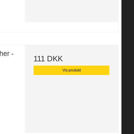
her -
111 DKK
Vis produkt