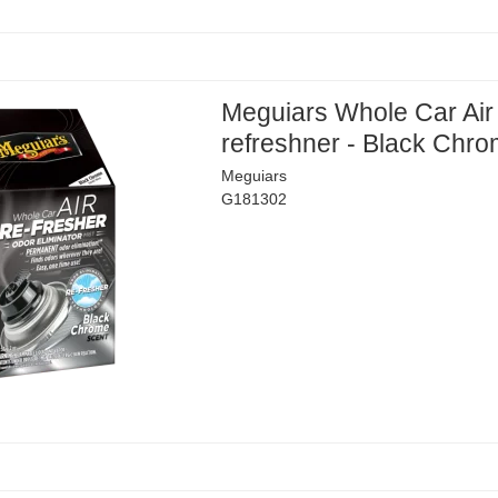
Meguiars Whole Car Air
refreshner - Black Chr
Meguiars
G181302