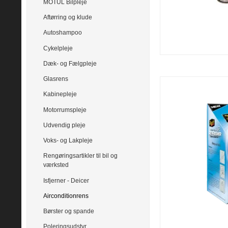
MOTUL Bilpleje
Aftørring og klude
Autoshampoo
Cykelpleje
Dæk- og Fælgpleje
Glasrens
Kabinepleje
Motorrumspleje
Udvendig pleje
Voks- og Lakpleje
Rengøringsartikler til bil og
værksted
Isfjerner - Deicer
Airconditionrens
Børster og spande
Poleringsudstyr