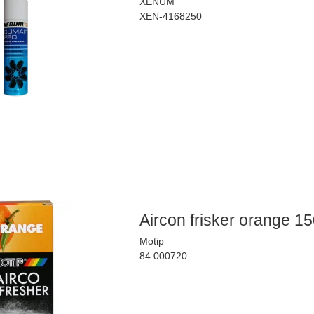
XENUM
XEN-4168250
Aircon frisker orange 1
Motip
84 000720