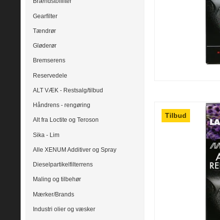
Brændstoffilter
Gearfilter
Tændrør
Gløderør
Bremserens
Reservedele
ALT VÆK - Restsalg/tilbud
Håndrens - rengøring
Tilbud
Alt fra Loctite og Teroson
Sika - Lim
Alle XENUM Additiver og Spray
Dieselpartikelfilterrens
Maling og tilbehør
Mærker/Brands
Industri olier og væsker