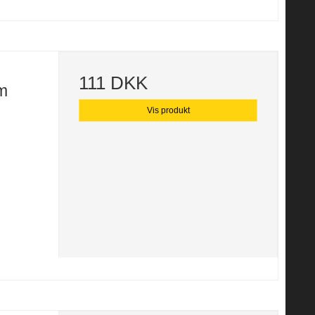
111 DKK
om
Vis produkt