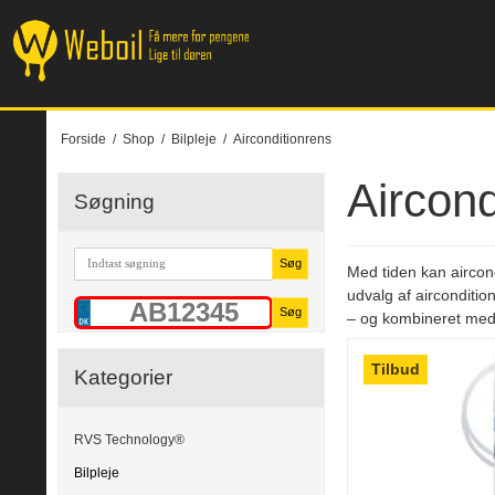
Forside
/
Shop
/
Bilpleje
/
Airconditionrens
Aircond
Søgning
Søg
Med tiden kan aircondi
udvalg af aircondition
Søg
– og kombineret med
Tilbud
Kategorier
RVS Technology®
Bilpleje