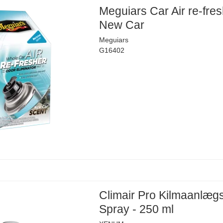
Meguiars Car Air re-fres
New Car
Meguiars
G16402
Climair Pro Kilmaanlæg
Spray - 250 ml