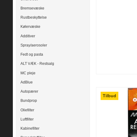
Bremsevæske
Rustbeskyttelse
Kølervæske
Additiver
Spray/aerosoler
Fedt og pasta
ALT VÆK - Restsalg
MC pleje
AdBlue
Autopærer
Tilbud
Bundprop
Oliefilter
Luftfilter
Kabinefilter