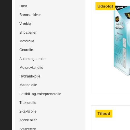
Udsolgt
Dæk
Bremseskiver
Værktøj
Bilbatterier
Motorolie
Gearolie
Automatgearolie
Motorcykel olie
Hydraulikolie
Marine olie
Lastbil- og entreprenørolie
Traktorolie
2-takts olie
Tilbud
Andre olier
Smørefedt