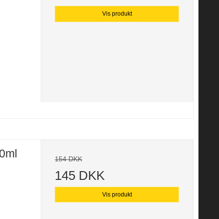
Vis produkt
50ml
154 DKK
145 DKK
Vis produkt