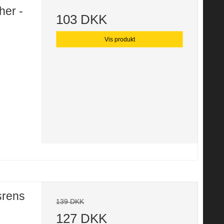
her -
103 DKK
Vis produkt
srens
139 DKK
127 DKK