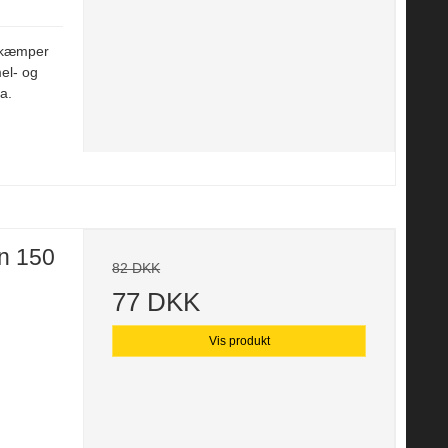
bekæmper
mel- og
a.
on 150
82 DKK
77 DKK
Vis produkt