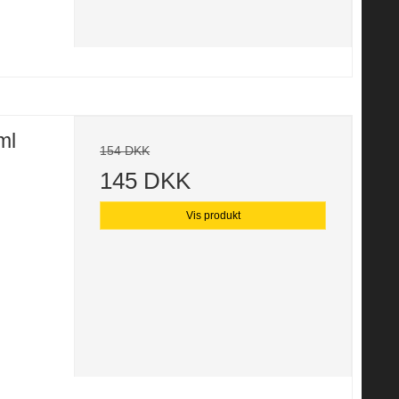
ml
154 DKK
145 DKK
Vis produkt