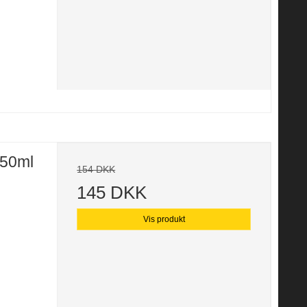
150ml
154 DKK
145 DKK
Vis produkt