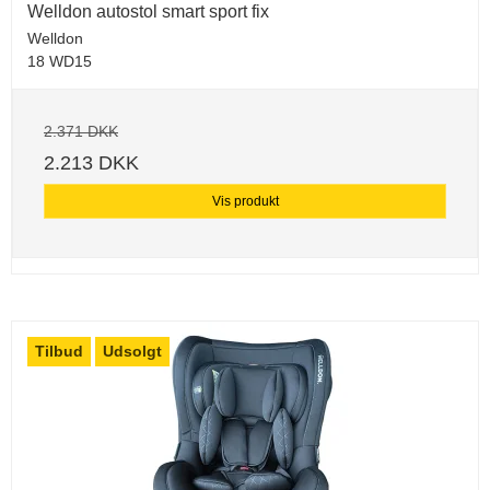
Welldon autostol smart sport fix
Welldon
18 WD15
2.371 DKK
2.213 DKK
Vis produkt
Tilbud
Udsolgt