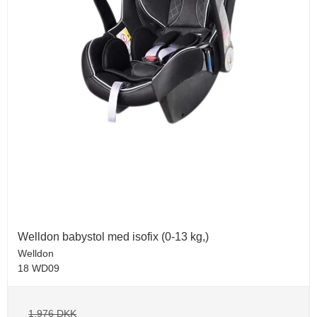
Welldon babystol med isofix (0-13 kg,)
Welldon
18 WD09
1.976 DKK