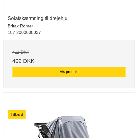
Solafskærmning til drejehjul
Britax Römer
187 2000008037
411 DKK
402 DKK
Vis produkt
Tilbud