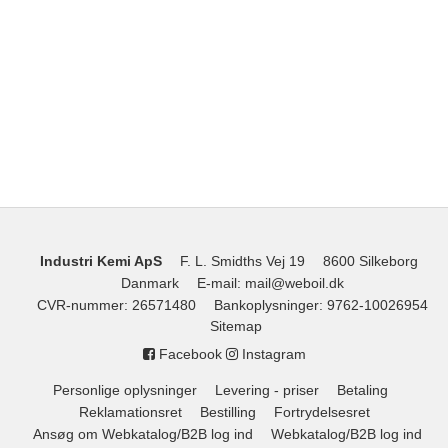
Industri Kemi ApS
F. L. Smidths Vej 19
8600 Silkeborg
Danmark
E-mail
:
mail@weboil.dk
CVR-nummer
:
26571480
Bankoplysninger
:
9762-10026954
Sitemap
Facebook
Instagram
Personlige oplysninger
Levering - priser
Betaling
Reklamationsret
Bestilling
Fortrydelsesret
Ansøg om Webkatalog/B2B log ind
Webkatalog/B2B log ind