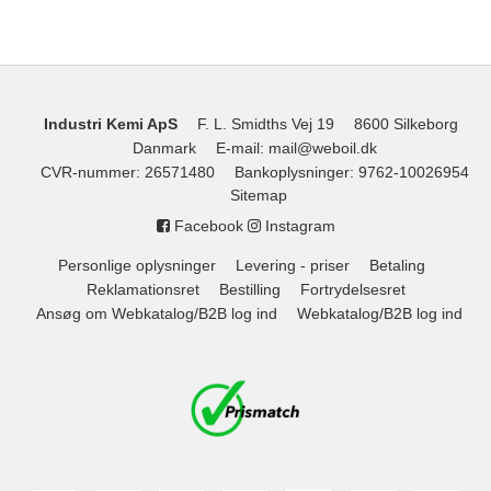
Industri Kemi ApS
F. L. Smidths Vej 19
8600 Silkeborg
Danmark
E-mail
:
mail@weboil.dk
CVR-nummer
:
26571480
Bankoplysninger
:
9762-10026954
Sitemap
Facebook
Instagram
Personlige oplysninger
Levering - priser
Betaling
Reklamationsret
Bestilling
Fortrydelsesret
Ansøg om Webkatalog/B2B log ind
Webkatalog/B2B log ind