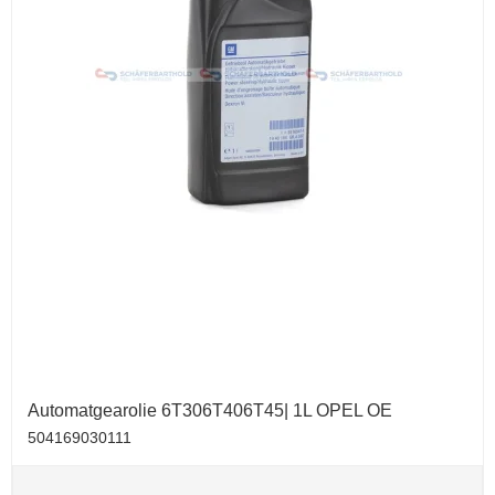
Automatgearolie 6T306T406T45| 1L OPEL OE
504169030111