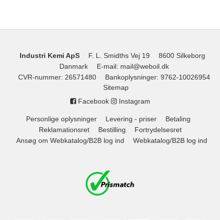
Industri Kemi ApS
F. L. Smidths Vej 19
8600 Silkeborg
Danmark
E-mail
:
mail@weboil.dk
CVR-nummer
:
26571480
Bankoplysninger
:
9762-10026954
Sitemap
Facebook
Instagram
Personlige oplysninger
Levering - priser
Betaling
Reklamationsret
Bestilling
Fortrydelsesret
Ansøg om Webkatalog/B2B log ind
Webkatalog/B2B log ind