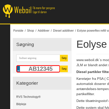
Forside
/
Shop
/
Additiver
/
Diesel additiver
/
Eolyse powerflex refill
Eolyse 
Søgning
Søg
www.weboil.dk´s mode
JLM er blandt andet s
Søg
Diesel partikler filte
Køretøjer fra PSA ( 
Kategorier
automatisk doserer de
antændelses-temperat
partikelfilter.
RVS Technology®
Dette tilsætningsstof
Bilpleje
Dette system skal fy