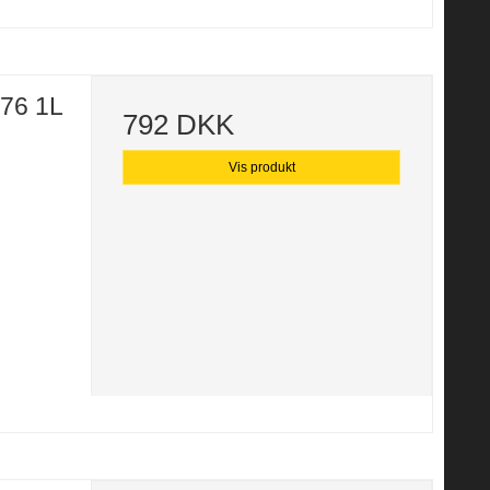
176 1L
792 DKK
Vis produkt