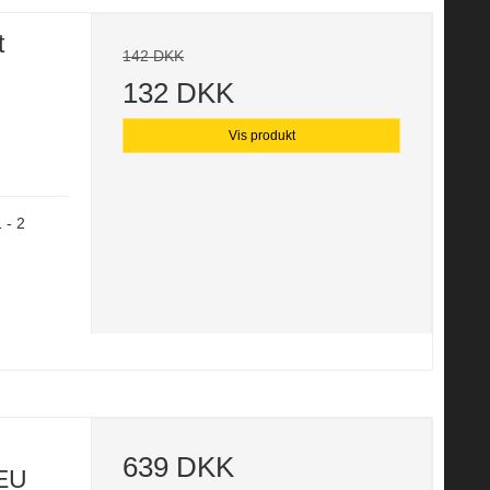
t
142 DKK
132 DKK
Vis produkt
 - 2
639 DKK
PEU