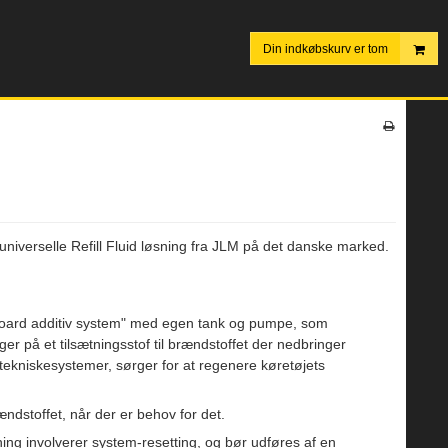
Din indkøbskurv er tom
niverselle Refill Fluid løsning fra JLM på det danske marked.
n board additiv system" med egen tank og pumpe, som
r på et tilsætningsstof til brændstoffet der nedbringer
kniskesystemer, sørger for at regenere køretøjets
rændstoffet, når der er behov for det.
ing involverer system-resetting, og bør udføres af en