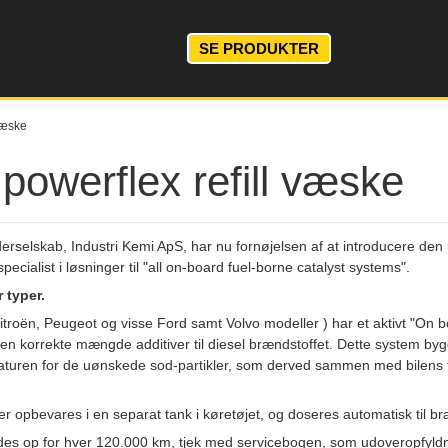
SE PRODUKTER
 væske
powerflex refill væske
rselskab, Industri Kemi ApS, har nu fornøjelsen af at introducere den u
pecialist i løsninger til "all on-board fuel-borne catalyst systems".
r typer.
Citroën, Peugeot og visse Ford samt Volvo modeller ) har et aktivt "O
n korrekte mængde additiver til diesel brændstoffet. Dette system bygge
uren for de uønskede sod-partikler, som derved sammen med bilens te
 er opbevares i en separat tank i køretøjet, og doseres automatisk til b
ldes op for hver 120.000 km, tjek med servicebogen, som udoveropfyldn