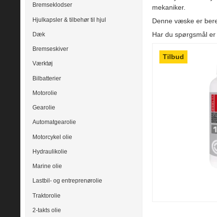
Bremseklodser
mekaniker.
Hjulkapsler & tilbehør til hjul
Denne væske er beregn
Har du spørgsmål er 
Dæk
Bremseskiver
Tilbud
Værktøj
Bilbatterier
Motorolie
Gearolie
Automatgearolie
Motorcykel olie
Hydraulikolie
Marine olie
Lastbil- og entreprenørolie
Traktorolie
2-takts olie