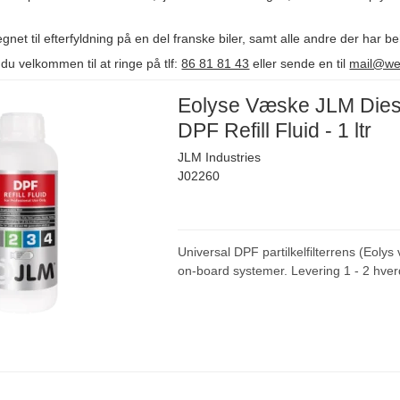
et til efterfyldning på en del franske biler, samt alle andre der har b
du velkommen til at ringe på tlf:
86 81 81 43
eller sende en til
mail@we
Eolyse Væske JLM Dies
DPF Refill Fluid - 1 ltr
JLM Industries
J02260
Universal DPF partilkelfilterrens (Eolys 
on-board systemer. Levering 1 - 2 hve