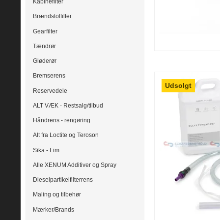
Kabinefilter
Brændstoffilter
Gearfilter
Tændrør
Gløderør
Bremserens
Udsolgt
Reservedele
ALT VÆK - Restsalg/tilbud
Håndrens - rengøring
Alt fra Loctite og Teroson
Sika - Lim
Alle XENUM Additiver og Spray
Dieselpartikelfilterrens
Maling og tilbehør
Mærker/Brands