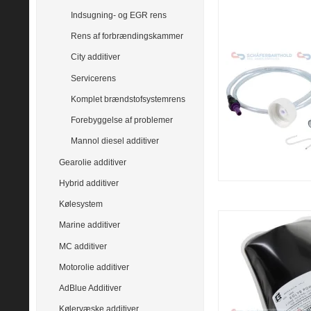
Indsugning- og EGR rens
Rens af forbrændingskammer
City additiver
Servicerens
Komplet brændstofsystemrens
Forebyggelse af problemer
Mannol diesel additiver
Gearolie additiver
Hybrid additiver
Kølesystem
Marine additiver
MC additiver
Motorolie additiver
AdBlue Additiver
Kølervæske additiver