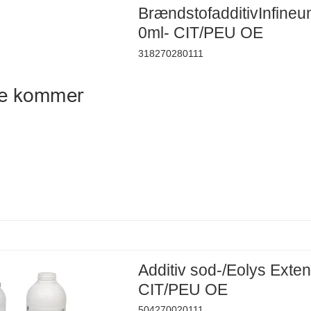
BrændstofadditivInfine
0ml- CIT/PEU OE
318270280111
Additiv sod-/Eolys Exte
CIT/PEU OE
504270020111