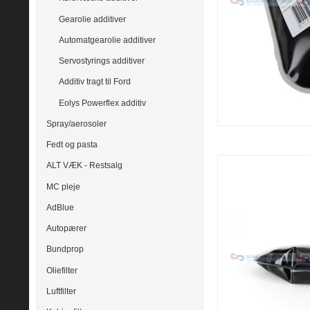
Gearolie additiver
Automatgearolie additiver
Servostyrings additiver
Additiv tragt til Ford
Eolys Powerflex additiv
Spray/aerosoler
Fedt og pasta
ALT VÆK - Restsalg
MC pleje
AdBlue
Autopærer
Bundprop
Oliefilter
Luftfilter