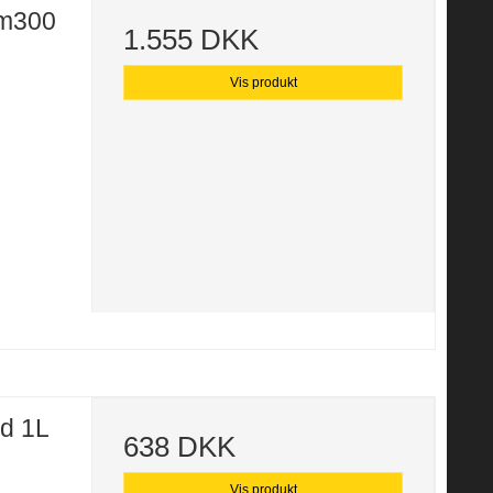
um300
1.555 DKK
Vis produkt
nd 1L
638 DKK
Vis produkt