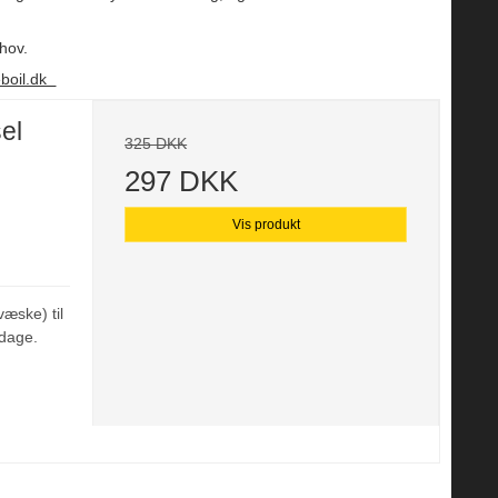
ehov.
boil.dk
el
325 DKK
297 DKK
Vis produkt
væske) til
rdage.