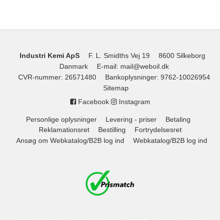
Industri Kemi ApS
F. L. Smidths Vej 19
8600 Silkeborg
Danmark
E-mail
:
mail@weboil.dk
CVR-nummer
:
26571480
Bankoplysninger
:
9762-10026954
Sitemap
Facebook
Instagram
Personlige oplysninger
Levering - priser
Betaling
Reklamationsret
Bestilling
Fortrydelsesret
Ansøg om Webkatalog/B2B log ind
Webkatalog/B2B log ind