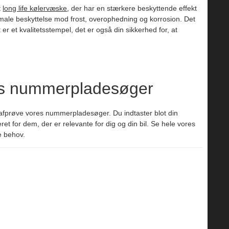
t
long life kølervæske
, der har en stærkere beskyttende effekt
ptimale beskyttelse mod frost, overophedning og korrosion. Det
er et kvalitetsstempel, det er også din sikkerhed for, at
es nummerpladesøger
del afprøve vores nummerpladesøger. Du indtaster blot din
t for dem, der er relevante for dig og din bil. Se hele vores
e behov.