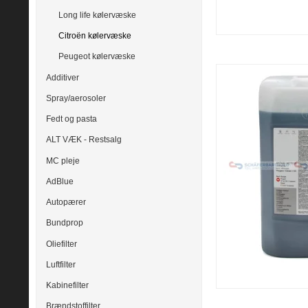
Long life kølervæske
Citroën kølervæske
Peugeot kølervæske
Additiver
Spray/aerosoler
Fedt og pasta
ALT VÆK - Restsalg
MC pleje
AdBlue
Autopærer
Bundprop
Oliefilter
Luftfilter
Kabinefilter
Brændstoffilter