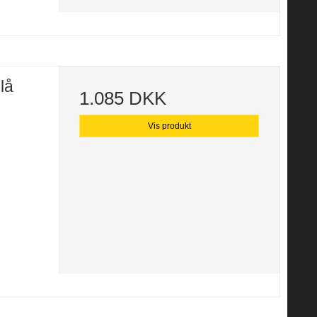
lå
1.085 DKK
Vis produkt