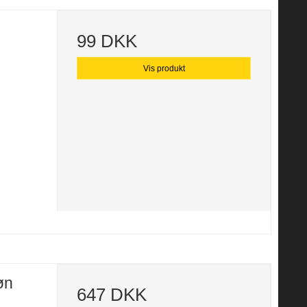
99 DKK
Vis produkt
øn
647 DKK