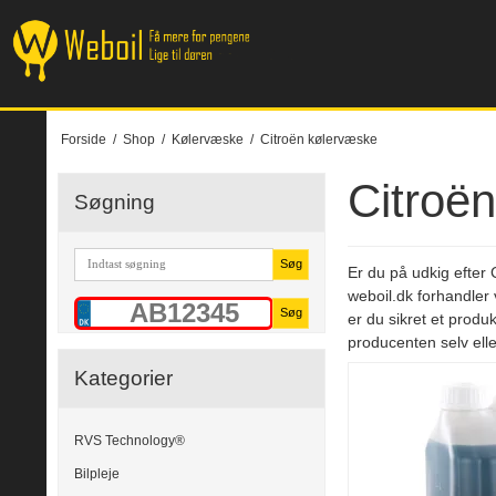
Forside
/
Shop
/
Kølervæske
/
Citroën kølervæske
Citroë
Søgning
Søg
Er du på udkig efter 
weboil.dk forhandler 
Søg
er du sikret et produ
producenten selv ell
Kategorier
RVS Technology®
Bilpleje