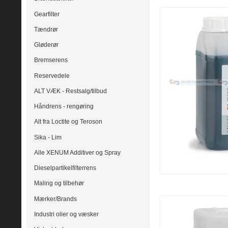
Gearfilter
Tændrør
Gløderør
Bremserens
Reservedele
ALT VÆK - Restsalg/tilbud
Håndrens - rengøring
Alt fra Loctite og Teroson
Sika - Lim
Alle XENUM Additiver og Spray
Dieselpartikelfilterrens
Maling og tilbehør
Mærker/Brands
Industri olier og væsker