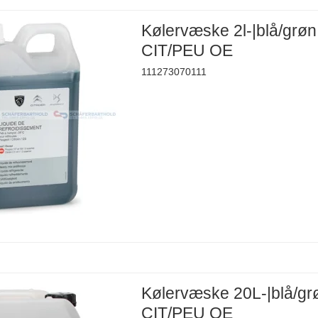
Kølervæske 2l-|blå/grøn
CIT/PEU OE
111273070111
Kølervæske 20L-|blå/gr
CIT/PEU OE