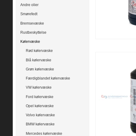
Andre olier
Smørefedt
Bremsevæske
Rustbeskyttelse
Kølervæske
Rød kølervæske
Blå kølervæske
Grøn kølervæske
Færdigblandet kølervæske
VW kølervæske
Ford kølervæske
Opel kølervæske
Volvo kølervæske
BMW kølervæske
Mercedes kølervæske