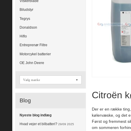
Viskerblade
Biludstyr
Tegrys
Donaldson
Hiflo
Entreprenør Filtre
Motorcykel batterier
OE John Deere
Citroën 
Blog
Der er en række ting,
kølervæske, og det er 
Nyeste blog indlæg
Først og fremmest si
Hvad vejer et bilbatteri?
29/09 2025
om sommeren forhindr