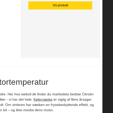
Vis produkt
tortemperatur
væske. Her hos weboil.dk finder du markedets bedste Citroën
iter - vi har det hele.
Kølervæske
er vigtig af flere årsager.
undt. Om vinteren har væsken en frysebeskyttende effekt, og
 bil – og ikke mindst dens motor.