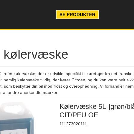
SE PRODUKTER
n kølervæske
Citroën kølervæske, der er udviklet specifikt til køretøjer fra det frans
vi nemlig kølervæske til dig, der kører Citroën, og du kan være helt sikke
kt, som beskytter din bil mod frost og overophedning. Vi forhandler nem
er af andre anerkendte mærker.
Kølervæske 5L-|grøn/bl
CIT/PEU OE
111273020111