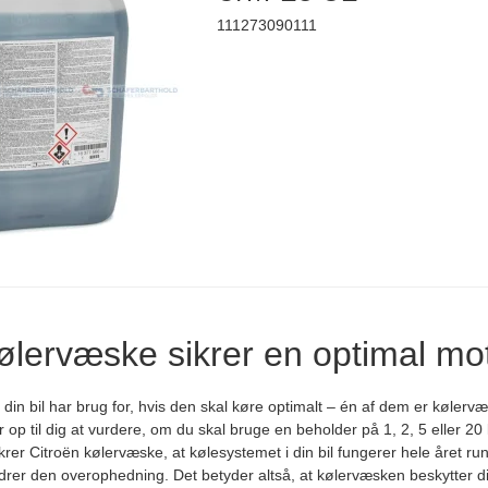
111273090111
kølervæske sikrer en optimal mo
 din bil har brug for, hvis den skal køre optimalt – én af dem er køler
op til dig at vurdere, om du skal bruge en beholder på 1, 2, 5 eller 20 l
krer Citroën kølervæske, at kølesystemet i din bil fungerer hele året r
er den overophedning. Det betyder altså, at kølervæsken beskytter din