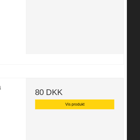
å
80 DKK
Vis produkt