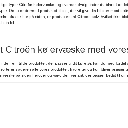
llige typer Citroën kølervæske, og i vores udvalg finder du blandt ande
yper. Dette er dermed produktet til dig, der vil give din bil den mest o
ke, du ser her på siden, er produceret af Citroen selv, hvilket ikke blot 
 din bil.
t Citroën kølervæske med vor
t finde frem til de produkter, der passer til dit køretøj, kan du med for
rterer søgeren alle vores produkter, hvorefter du kun bliver præsentere
lervæske på siden herover og vælg den variant, der passer bedst til din