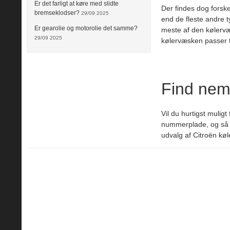
Er det farligt at køre med slidte
Der findes dog forske
bremseklodser?
29/09 2025
end de fleste andre t
Er gearolie og motorolie det samme?
meste af den kølervæs
29/09 2025
kølervæsken passer til
Find nem
Vil du hurtigst mulig
nummerplade, og så so
udvalg af Citroën kø