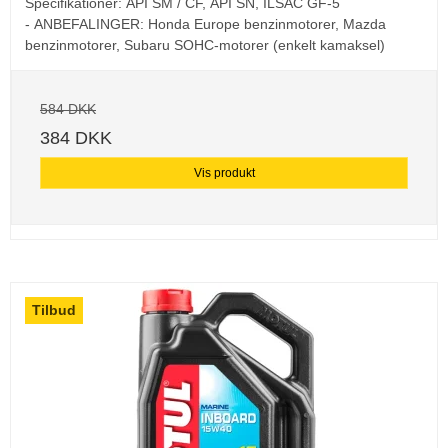
Specifikationer:
API SM / CF,
API SN,
ILSAC GF-5
-
ANBEFALINGER:
Honda Europe benzinmotorer,
Mazda
benzinmotorer,
Subaru SOHC-motorer (enkelt kamaksel)
584 DKK
384 DKK
Vis produkt
Tilbud