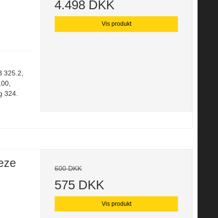
4.498 DKK
Vis produkt
B 325.2,
00,
 324.
eze
600 DKK
575 DKK
Vis produkt