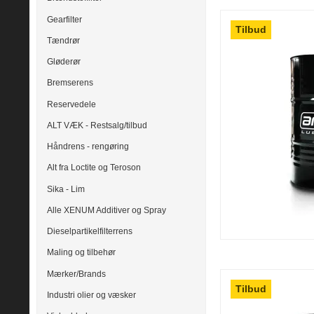
Gearfilter
Tilbud
Tændrør
Gløderør
Bremserens
Reservedele
ALT VÆK - Restsalg/tilbud
Håndrens - rengøring
Alt fra Loctite og Teroson
Sika - Lim
Alle XENUM Additiver og Spray
Dieselpartikelfilterrens
Maling og tilbehør
Mærker/Brands
Tilbud
Industri olier og væsker