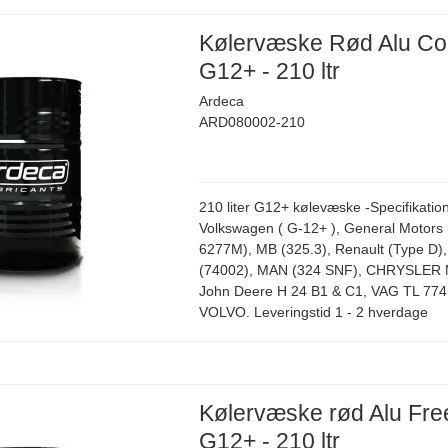
Kølervæske Rød Alu Co
G12+ - 210 ltr
Ardeca
ARD080002-210
210 liter G12+ kølevæske -Specifikation
Volkswagen ( G-12+ ), General Motors
6277M), MB (325.3), Renault (Type D)
(74002), MAN (324 SNF), CHRYSLER 
John Deere H 24 B1 & C1, VAG TL 774
VOLVO. Leveringstid 1 - 2 hverdage
Kølervæske rød Alu Fre
G12+ - 210 ltr