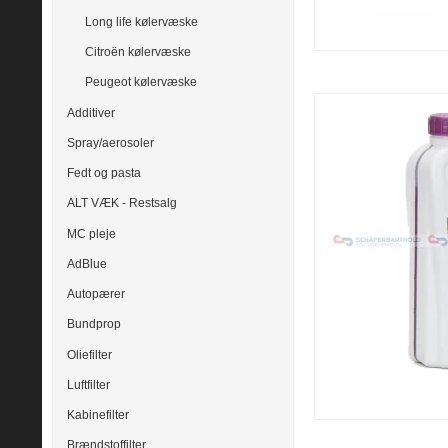
Long life kølervæske
Citroën kølervæske
Peugeot kølervæske
Additiver
Spray/aerosoler
Fedt og pasta
ALT VÆK - Restsalg
MC pleje
AdBlue
Autopærer
Bundprop
Oliefilter
Luftfilter
Kabinefilter
Brændstoffilter