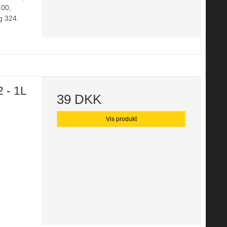
00,
 324.
 - 1L
39 DKK
Vis produkt