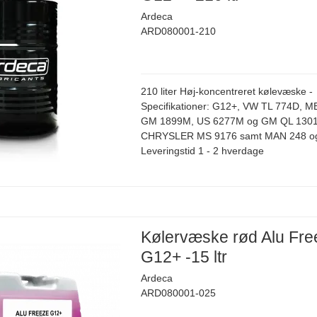
Ardeca
ARD080001-210
210 liter Høj-koncentreret kølevæske -
Specifikationer: G12+, VW TL 774D, M
GM 1899M, US 6277M og GM QL 1301
CHRYSLER MS 9176 samt MAN 248 og
Leveringstid 1 - 2 hverdage
Kølervæske rød Alu Fre
G12+ -15 ltr
Ardeca
ARD080001-025