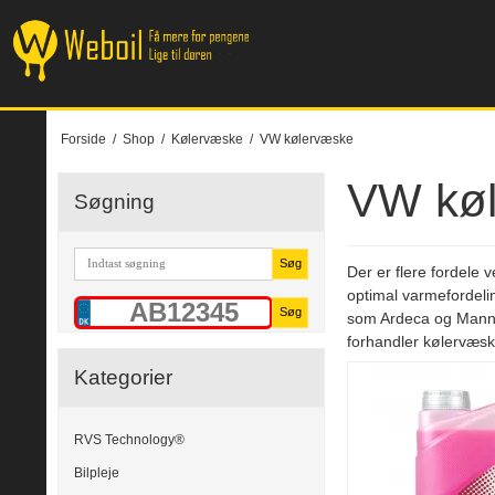
Forside
/
Shop
/
Kølervæske
/
VW kølervæske
VW kø
Søgning
Søg
Der er flere fordele 
optimal varmefordeli
Søg
som Ardeca og Mannol,
forhandler kølervæs
Kategorier
RVS Technology®
Bilpleje