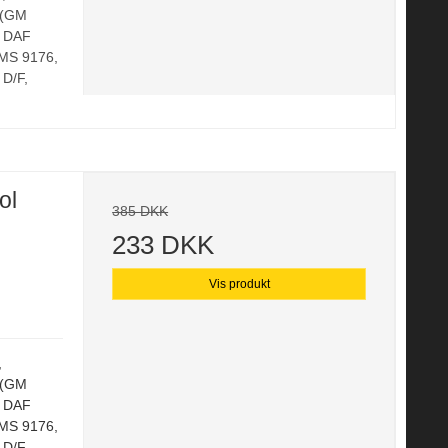
 (GM
, DAF
MS 9176,
 D/F,
ol
385 DKK
233 DKK
Vis produkt
,
 (GM
, DAF
MS 9176,
 D/F,