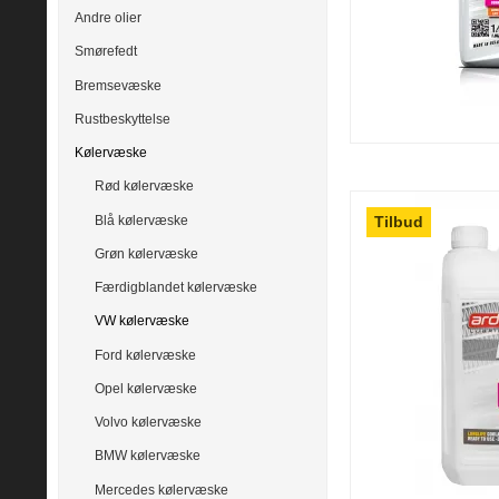
Andre olier
Smørefedt
Bremsevæske
Rustbeskyttelse
Kølervæske
Rød kølervæske
Blå kølervæske
Tilbud
Grøn kølervæske
Færdigblandet kølervæske
VW kølervæske
Ford kølervæske
Opel kølervæske
Volvo kølervæske
BMW kølervæske
Mercedes kølervæske