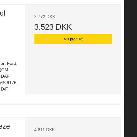
ol
3.772 DKK
3.523 DKK
Vis produkt
er: Ford,
 (GM
, DAF
MS 9176,
 D/F,
eze
4.811 DKK