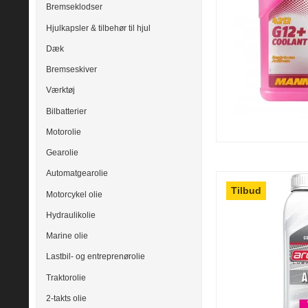
Bremseklodser
Hjulkapsler & tilbehør til hjul
Dæk
Bremseskiver
Værktøj
Bilbatterier
Motorolie
Gearolie
Automatgearolie
Tilbud
Motorcykel olie
Hydraulikolie
Marine olie
Lastbil- og entreprenørolie
Traktorolie
2-takts olie