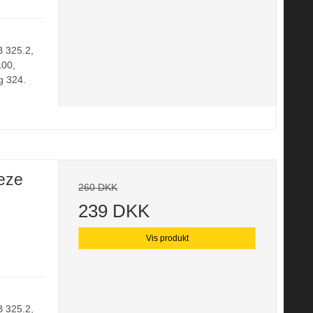
B 325.2,
00,
 324.
eze
260 DKK
239 DKK
Vis produkt
B 325.2,