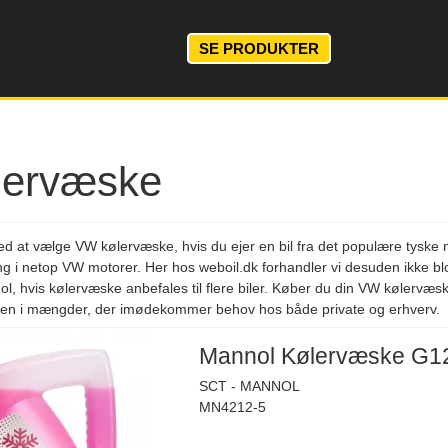
SE PRODUKTER
lervæske
ved at vælge VW kølervæske, hvis du ejer en bil fra det populære tyske 
ng i netop VW motorer. Her hos weboil.dk forhandler vi desuden ikke 
 hvis kølervæske anbefales til flere biler. Køber du din VW kølervæske 
ken i mængder, der imødekommer behov hos både private og erhverv.
Mannol Kølervæske G12
SCT - MANNOL
MN4212-5