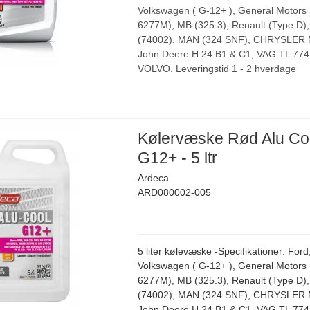
Volkswagen ( G-12+ ), General Motors
6277M), MB (325.3), Renault (Type D)
(74002), MAN (324 SNF), CHRYSLER 
John Deere H 24 B1 & C1, VAG TL 774
VOLVO. Leveringstid 1 - 2 hverdage
Kølervæske Rød Alu Co
G12+ - 5 ltr
Ardeca
ARD080002-005
5 liter kølevæske -Specifikationer: Ford
Volkswagen ( G-12+ ), General Motors
6277M), MB (325.3), Renault (Type D)
(74002), MAN (324 SNF), CHRYSLER 
John Deere H 24 B1 & C1, VAG TL 774