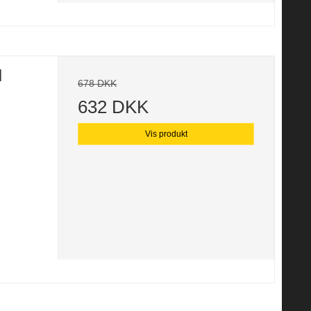
l
678 DKK
632 DKK
Vis produkt