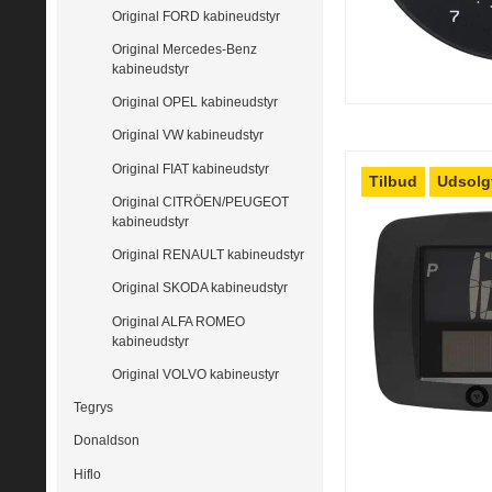
Original FORD kabineudstyr
Original Mercedes-Benz
kabineudstyr
Original OPEL kabineudstyr
Original VW kabineudstyr
Original FIAT kabineudstyr
Tilbud
Udsolg
Original CITRÖEN/PEUGEOT
kabineudstyr
Original RENAULT kabineudstyr
Original SKODA kabineudstyr
Original ALFA ROMEO
kabineudstyr
Original VOLVO kabineustyr
Tegrys
Donaldson
Hiflo