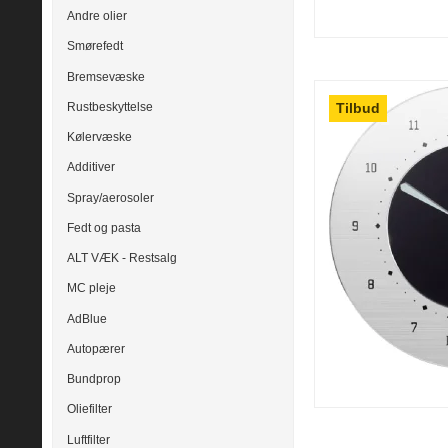
Andre olier
Smørefedt
Bremsevæske
Tilbud
Rustbeskyttelse
Kølervæske
Additiver
Spray/aerosoler
Fedt og pasta
ALT VÆK - Restsalg
MC pleje
AdBlue
Autopærer
Bundprop
Oliefilter
Luftfilter