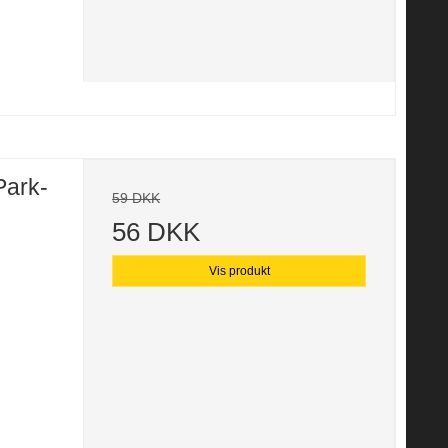
Park-
59 DKK
56 DKK
Vis produkt