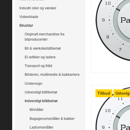
Industri olier og væsker
Viskerblade
Biludstyr
Originalt merchandise fra
bilproducenter
Bil & værkstedstilbehør
El-artikler og ladere
Transport og fritid
Bilstereo, multimedie & bakkamera
Undervogn
Udvendigt biltilbehør
Tilbud
Udsolg
Indvendigt biltilbehør
Bilmåtter
Bagagerumsmåtter & bakker
Ladrumsmåtter