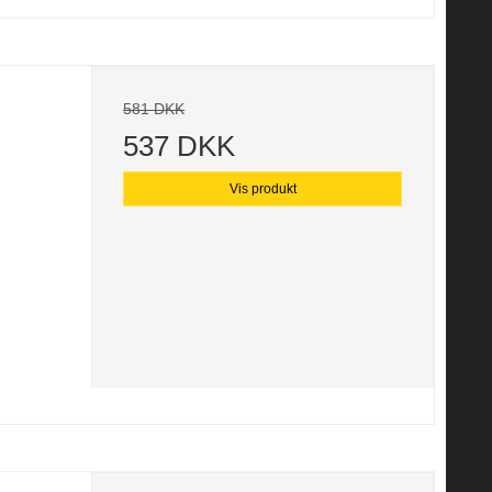
581 DKK
537 DKK
Vis produkt