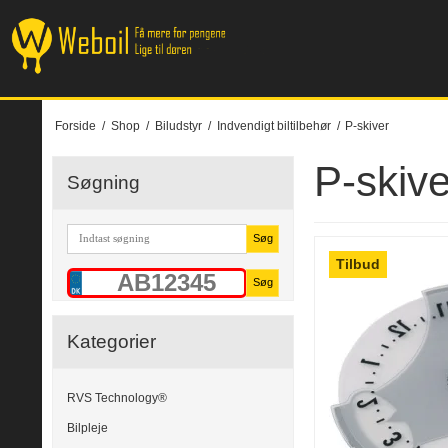
Forside
/
Shop
/
Biludstyr
/
Indvendigt biltilbehør
/
P-skiver
P-skive
Søgning
Søg
Tilbud
Søg
Kategorier
RVS Technology®
Bilpleje