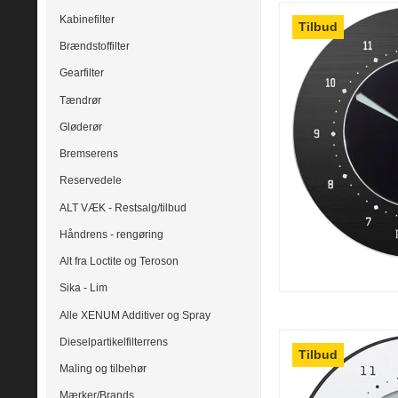
Kabinefilter
Tilbud
Brændstoffilter
Gearfilter
Tændrør
Gløderør
Bremserens
Reservedele
ALT VÆK - Restsalg/tilbud
Håndrens - rengøring
Alt fra Loctite og Teroson
Sika - Lim
Alle XENUM Additiver og Spray
Dieselpartikelfilterrens
Tilbud
Maling og tilbehør
Mærker/Brands