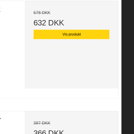
k
678 DKK
632 DKK
Vis produkt
r
387 DKK
366 DKK