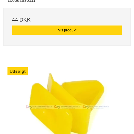
100382590111
44 DKK
Vis produkt
Udsolgt