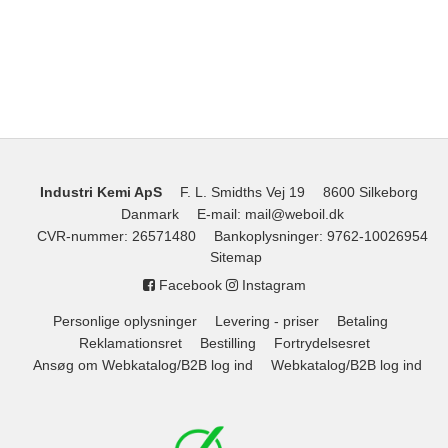
Industri Kemi ApS
F. L. Smidths Vej 19
8600 Silkeborg
Danmark
E-mail
:
mail@weboil.dk
CVR-nummer
:
26571480
Bankoplysninger
:
9762-10026954
Sitemap
Facebook
Instagram
Personlige oplysninger
Levering - priser
Betaling
Reklamationsret
Bestilling
Fortrydelsesret
Ansøg om Webkatalog/B2B log ind
Webkatalog/B2B log ind