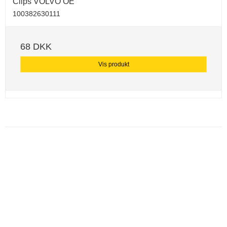
Clips VOLVO OE
100382630111
68 DKK
Vis produkt