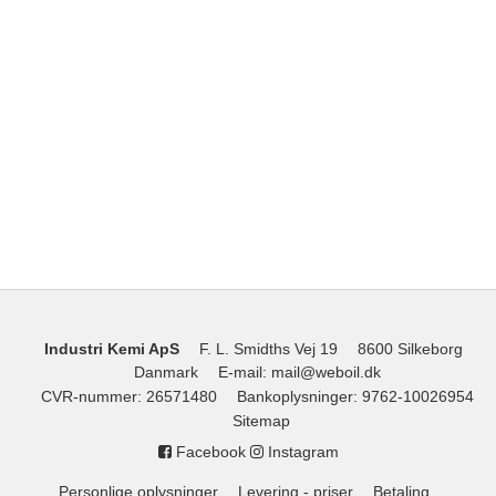
Industri Kemi ApS
F. L. Smidths Vej 19
8600 Silkeborg
Danmark
E-mail
:
mail@weboil.dk
CVR-nummer
:
26571480
Bankoplysninger
:
9762-10026954
Sitemap
Facebook
Instagram
Personlige oplysninger
Levering - priser
Betaling