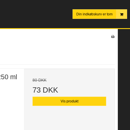
Din indkøbskurv er tom
250 ml
80 DKK
73 DKK
Vis produkt