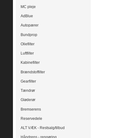
MC pleje
AdBlue
Autopærer
Bundprop
Oliefilter
Luftfilter
Kabinefilter
Brændstoffilter
Gearfilter
Tændrør
Gløderør
Bremserens
Reservedele
ALT VÆK - Restsalg/tilbud
Håndrens - rengøring