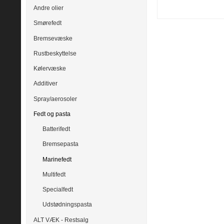
Andre olier
Smørefedt
Bremsevæske
Rustbeskyttelse
Kølervæske
Additiver
Spray/aerosoler
Fedt og pasta
Batterifedt
Bremsepasta
Marinefedt
Multifedt
Specialfedt
Udstødningspasta
ALT VÆK - Restsalg