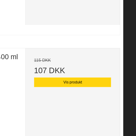
400 ml
115 DKK
107 DKK
Vis produkt