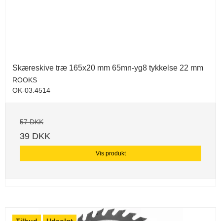
Skæreskive træ 165x20 mm 65mn-yg8 tykkelse 22 mm
ROOKS
OK-03.4514
57 DKK
39 DKK
Vis produkt
Tilbud
Udsolgt