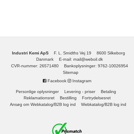
Industri Kemi ApS
F. L. Smidths Vej 19
8600 Silkeborg
Danmark
E-mail
:
mail@weboil.dk
CVR-nummer
:
26571480
Bankoplysninger
:
9762-10026954
Sitemap
Facebook
Instagram
Personlige oplysninger
Levering - priser
Betaling
Reklamationsret
Bestilling
Fortrydelsesret
Ansøg om Webkatalog/B2B log ind
Webkatalog/B2B log ind