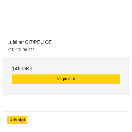
Luftfilter CIT/PEU OE
310272250111
146 DKK
Vis produkt
Udsolgt