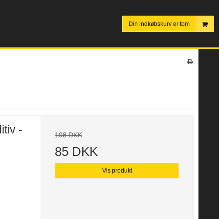
Din indkøbskurv er tom
tiv -
108 DKK
85 DKK
Vis produkt