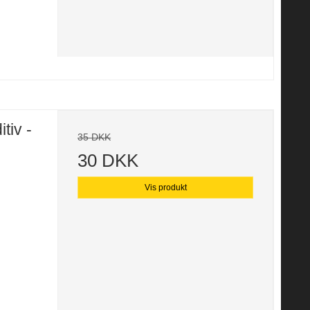
tiv -
35 DKK
30 DKK
Vis produkt