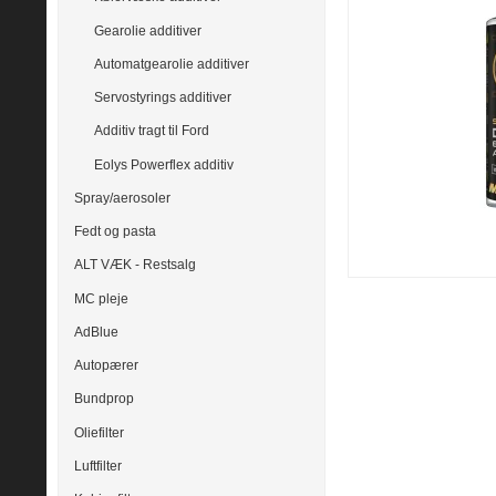
Gearolie additiver
Automatgearolie additiver
Servostyrings additiver
Additiv tragt til Ford
Eolys Powerflex additiv
Spray/aerosoler
Fedt og pasta
ALT VÆK - Restsalg
MC pleje
AdBlue
Autopærer
Bundprop
Oliefilter
Luftfilter