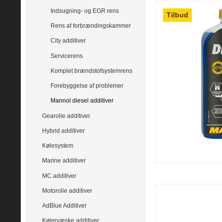
Indsugning- og EGR rens
Tilbud
Rens af forbrændingskammer
City additiver
Servicerens
Komplet brændstofsystemrens
Forebyggelse af problemer
Mannol diesel additiver
Gearolie additiver
Hybrid additiver
Kølesystem
Marine additiver
MC additiver
Motorolie additiver
AdBlue Additiver
Kølervæske additiver