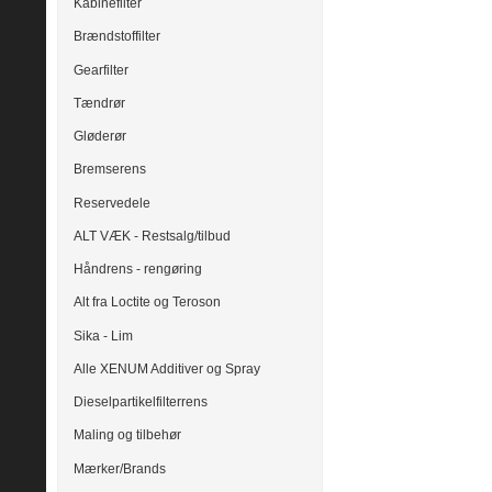
Kabinefilter
Brændstoffilter
Gearfilter
Tændrør
Gløderør
Bremserens
Reservedele
ALT VÆK - Restsalg/tilbud
Håndrens - rengøring
Alt fra Loctite og Teroson
Sika - Lim
Alle XENUM Additiver og Spray
Dieselpartikelfilterrens
Maling og tilbehør
Mærker/Brands