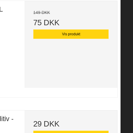
L
149 DKK
75 DKK
Vis produkt
tiv -
29 DKK