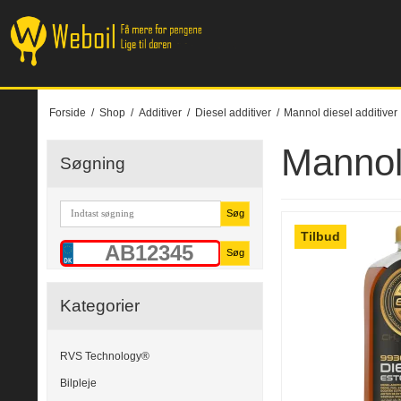
Forside
/
Shop
/
Additiver
/
Diesel additiver
/
Mannol diesel additiver
Mannol 
Søgning
Søg
Tilbud
Søg
Kategorier
RVS Technology®
Bilpleje