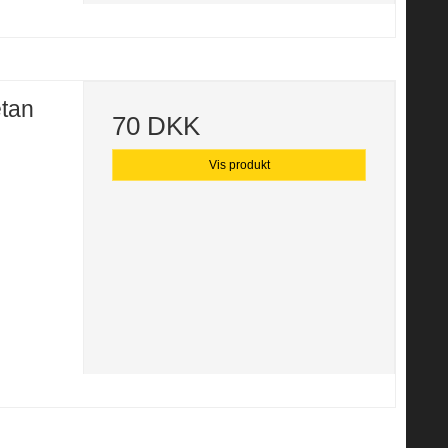
etan
70 DKK
Vis produkt