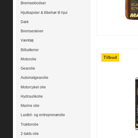
Bremseklodser
Hjulkapsler & tilbehør til hjul
Dæk
Bremseskiver
Værktøj
Bilbatterier
Tilbud
Motorolie
Gearolie
Automatgearolie
Motorcykel olie
Hydraulikolie
Marine olie
Lastbil- og entreprenørolie
Traktorolie
2-takts olie