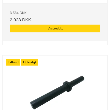
3.534 DKK
2.928 DKK
Vis produkt
Tilbud
Udsolgt