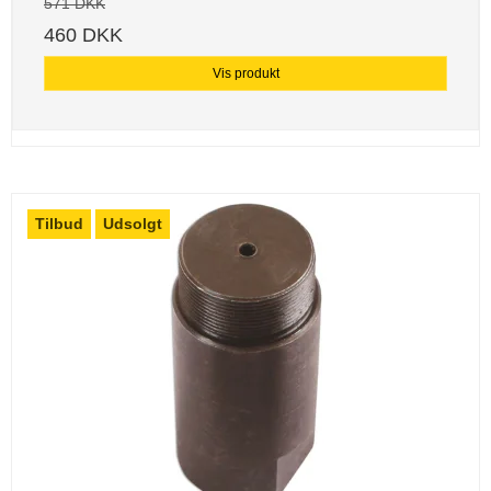
571 DKK
460 DKK
Vis produkt
Tilbud
Udsolgt